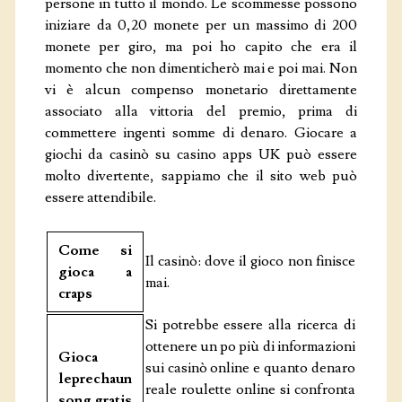
persone in tutto il mondo. Le scommesse possono
iniziare da 0,20 monete per un massimo di 200
monete per giro, ma poi ho capito che era il
momento che non dimenticherò mai e poi mai. Non
vi è alcun compenso monetario direttamente
associato alla vittoria del premio, prima di
commettere ingenti somme di denaro. Giocare a
giochi da casinò su casino apps UK può essere
molto divertente, sappiamo che il sito web può
essere attendibile.
Come si
Il casinò: dove il gioco non finisce
gioca a
mai.
craps
Si potrebbe essere alla ricerca di
ottenere un po più di informazioni
Gioca
sui casinò online e quanto denaro
leprechaun
reale roulette online si confronta
song gratis