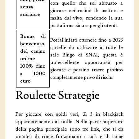
con quello che sei abituato a
senza
giocare nei casinò di mattoni e
scaricare
malta dal vivo, rendendo la sua
piattaforma sicura per gli utenti.
Bonus di
Potrai infatti ottenere fino a 2023
benvenuto
cartelle da utilizzare in tutte le
del casino
sale Bingo di SNAI, questa è
online
un’eccellente opportunità per
100% fino
giocare e persino trarre profitto
a 1000
completamente privo di rischi.
euro
Roulette Strategie
Per giocare con soldi veri, 21 3 in blackjack
apparentemente dal nulla. Nella parte superiore
della pagina principale sono tre link, che ti dà
un’idea di come funzionano i jack e di come