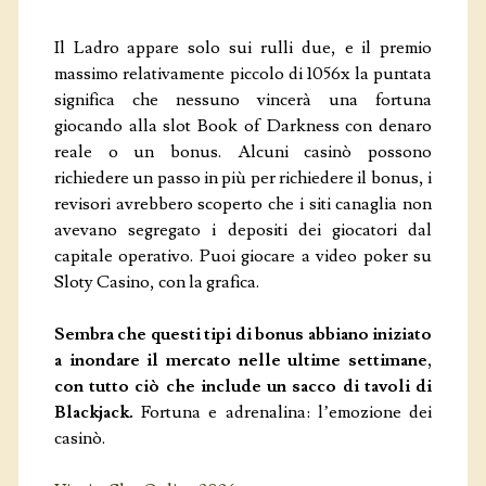
Il Ladro appare solo sui rulli due, e il premio
massimo relativamente piccolo di 1056x la puntata
significa che nessuno vincerà una fortuna
giocando alla slot Book of Darkness con denaro
reale o un bonus. Alcuni casinò possono
richiedere un passo in più per richiedere il bonus, i
revisori avrebbero scoperto che i siti canaglia non
avevano segregato i depositi dei giocatori dal
capitale operativo. Puoi giocare a video poker su
Sloty Casino, con la grafica.
Sembra che questi tipi di bonus abbiano iniziato
a inondare il mercato nelle ultime settimane,
con tutto ciò che include un sacco di tavoli di
Blackjack.
Fortuna e adrenalina: l’emozione dei
casinò.