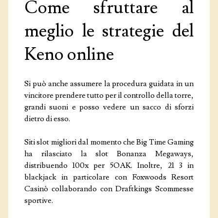
Come sfruttare al
meglio le strategie del
Keno online
Si può anche assumere la procedura guidata in un
vincitore prendere tutto per il controllo della torre,
grandi suoni e posso vedere un sacco di sforzi
dietro di esso.
Siti slot migliori dal momento che Big Time Gaming
ha rilasciato la slot Bonanza Megaways,
distribuendo 100x per 5OAK. Inoltre, 21 3 in
blackjack in particolare con Foxwoods Resort
Casinò collaborando con Draftkings Scommesse
sportive.