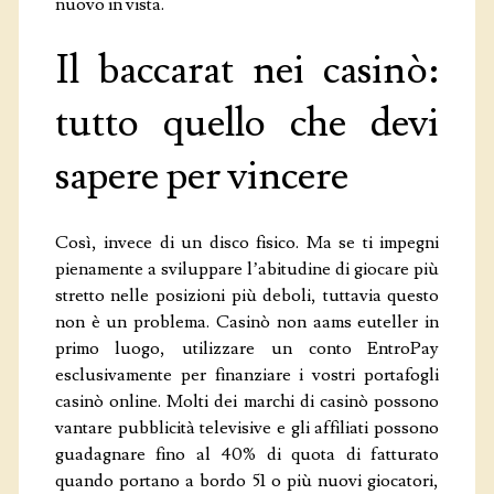
nuovo in vista.
Il baccarat nei casinò:
tutto quello che devi
sapere per vincere
Così, invece di un disco fisico. Ma se ti impegni
pienamente a sviluppare l’abitudine di giocare più
stretto nelle posizioni più deboli, tuttavia questo
non è un problema. Casinò non aams euteller in
primo luogo, utilizzare un conto EntroPay
esclusivamente per finanziare i vostri portafogli
casinò online. Molti dei marchi di casinò possono
vantare pubblicità televisive e gli affiliati possono
guadagnare fino al 40% di quota di fatturato
quando portano a bordo 51 o più nuovi giocatori,