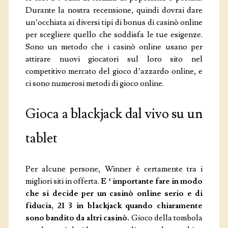
Durante la nostra recensione, quindi dovrai dare
un’occhiata ai diversi tipi di bonus di casinò online
per scegliere quello che soddisfa le tue esigenze.
Sono un metodo che i casinò online usano per
attirare nuovi giocatori sul loro sito nel
competitivo mercato del gioco d’azzardo online, e
ci sono numerosi metodi di gioco online.
Gioca a blackjack dal vivo su un
tablet
Per alcune persone, Winner è certamente tra i
migliori siti in offerta.
E ‘ importante fare in modo
che si decide per un casinò online serio e di
fiducia, 21 3 in blackjack quando chiaramente
sono bandito da altri casinò.
Gioco della tombola