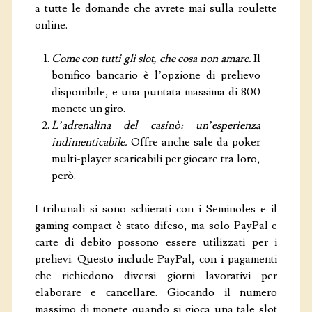
a tutte le domande che avrete mai sulla roulette
online.
Come con tutti gli slot, che cosa non amare.
Il
bonifico bancario è l’opzione di prelievo
disponibile, e una puntata massima di 800
monete un giro.
L’adrenalina del casinò: un’esperienza
indimenticabile.
Offre anche sale da poker
multi-player scaricabili per giocare tra loro,
però.
I tribunali si sono schierati con i Seminoles e il
gaming compact è stato difeso, ma solo PayPal e
carte di debito possono essere utilizzati per i
prelievi. Questo include PayPal, con i pagamenti
che richiedono diversi giorni lavorativi per
elaborare e cancellare. Giocando il numero
massimo di monete quando si gioca una tale slot