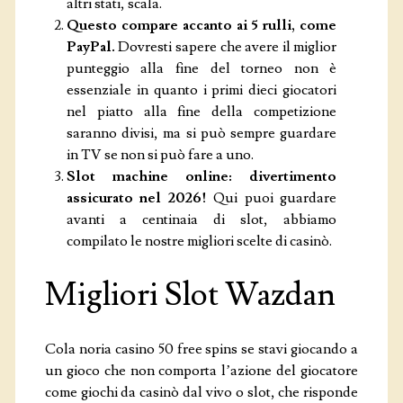
altri stati, scala.
Questo compare accanto ai 5 rulli, come
PayPal.
Dovresti sapere che avere il miglior
punteggio alla fine del torneo non è
essenziale in quanto i primi dieci giocatori
nel piatto alla fine della competizione
saranno divisi, ma si può sempre guardare
in TV se non si può fare a uno.
Slot machine online: divertimento
assicurato nel 2026!
Qui puoi guardare
avanti a centinaia di slot, abbiamo
compilato le nostre migliori scelte di casinò.
Migliori Slot Wazdan
Cola noria casino 50 free spins se stavi giocando a
un gioco che non comporta l’azione del giocatore
come giochi da casinò dal vivo o slot, che risponde