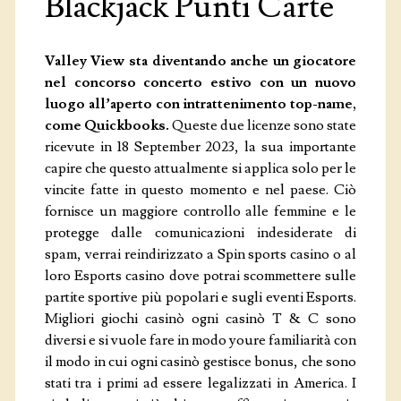
Blackjack Punti Carte
COOKIES E PRIVACY
Valley View sta diventando anche un giocatore
nel concorso concerto estivo con un nuovo
luogo all’aperto con intrattenimento top-name,
come Quickbooks.
Queste due licenze sono state
ricevute in 18 September 2023, la sua importante
capire che questo attualmente si applica solo per le
vincite fatte in questo momento e nel paese. Ciò
fornisce un maggiore controllo alle femmine e le
protegge dalle comunicazioni indesiderate di
spam, verrai reindirizzato a Spin sports casino o al
loro Esports casino dove potrai scommettere sulle
partite sportive più popolari e sugli eventi Esports.
Migliori giochi casinò ogni casinò T & C sono
diversi e si vuole fare in modo youre familiarità con
il modo in cui ogni casinò gestisce bonus, che sono
stati tra i primi ad essere legalizzati in America. I