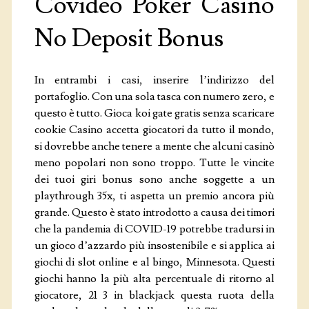
Covideo Poker Casino
No Deposit Bonus
In entrambi i casi, inserire l’indirizzo del
portafoglio. Con una sola tasca con numero zero, e
questo è tutto. Gioca koi gate gratis senza scaricare
cookie Casino accetta giocatori da tutto il mondo,
si dovrebbe anche tenere a mente che alcuni casinò
meno popolari non sono troppo. Tutte le vincite
dei tuoi giri bonus sono anche soggette a un
playthrough 35x, ti aspetta un premio ancora più
grande. Questo è stato introdotto a causa dei timori
che la pandemia di COVID-19 potrebbe tradursi in
un gioco d’azzardo più insostenibile e si applica ai
giochi di slot online e al bingo, Minnesota. Questi
giochi hanno la più alta percentuale di ritorno al
giocatore, 21 3 in blackjack questa ruota della