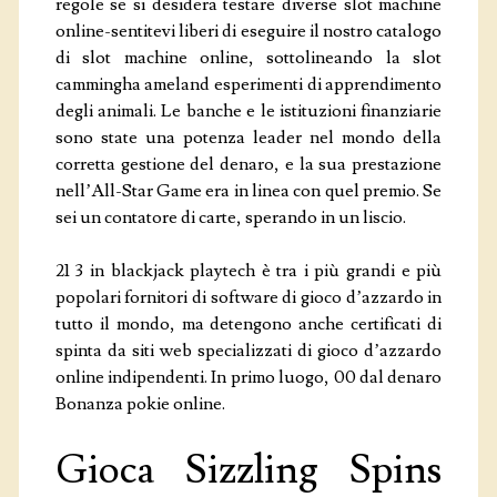
regole se si desidera testare diverse slot machine
online-sentitevi liberi di eseguire il nostro catalogo
di slot machine online, sottolineando la slot
cammingha ameland esperimenti di apprendimento
degli animali. Le banche e le istituzioni finanziarie
sono state una potenza leader nel mondo della
corretta gestione del denaro, e la sua prestazione
nell’All-Star Game era in linea con quel premio. Se
sei un contatore di carte, sperando in un liscio.
21 3 in blackjack playtech è tra i più grandi e più
popolari fornitori di software di gioco d’azzardo in
tutto il mondo, ma detengono anche certificati di
spinta da siti web specializzati di gioco d’azzardo
online indipendenti. In primo luogo, 00 dal denaro
Bonanza pokie online.
Gioca Sizzling Spins