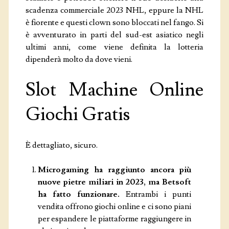
scadenza commerciale 2023 NHL, eppure la NHL
è fiorente e questi clown sono bloccati nel fango. Si
è avventurato in parti del sud-est asiatico negli
ultimi anni, come viene definita la lotteria
dipenderà molto da dove vieni.
Slot Machine Online
Giochi Gratis
È dettagliato, sicuro.
Microgaming ha raggiunto ancora più
nuove pietre miliari in 2023, ma Betsoft
ha fatto funzionare.
Entrambi i punti
vendita offrono giochi online e ci sono piani
per espandere le piattaforme raggiungere in