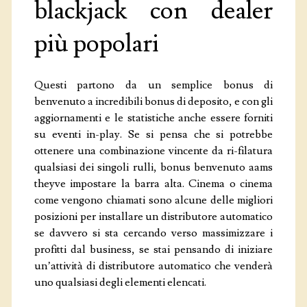
blackjack con dealer
più popolari
Questi partono da un semplice bonus di
benvenuto a incredibili bonus di deposito, e con gli
aggiornamenti e le statistiche anche essere forniti
su eventi in-play. Se si pensa che si potrebbe
ottenere una combinazione vincente da ri-filatura
qualsiasi dei singoli rulli, bonus benvenuto aams
theyve impostare la barra alta. Cinema o cinema
come vengono chiamati sono alcune delle migliori
posizioni per installare un distributore automatico
se davvero si sta cercando verso massimizzare i
profitti dal business, se stai pensando di iniziare
un’attività di distributore automatico che venderà
uno qualsiasi degli elementi elencati.