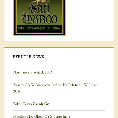
EVENTI E NEWS
Normative Blackjack 2026
Zasady Gry W Blackjacka Online Na Telefonie W Polsce
2026
Poker Texas Zasady Gry
Macchine Da Gioco Da Giocare Italia