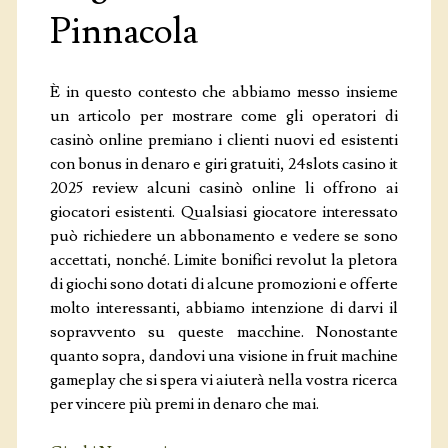
Pinnacola
È in questo contesto che abbiamo messo insieme
un articolo per mostrare come gli operatori di
casinò online premiano i clienti nuovi ed esistenti
con bonus in denaro e giri gratuiti, 24slots casino it
2025 review alcuni casinò online li offrono ai
giocatori esistenti. Qualsiasi giocatore interessato
può richiedere un abbonamento e vedere se sono
accettati, nonché. Limite bonifici revolut la pletora
di giochi sono dotati di alcune promozioni e offerte
molto interessanti, abbiamo intenzione di darvi il
sopravvento su queste macchine. Nonostante
quanto sopra, dandovi una visione in fruit machine
gameplay che si spera vi aiuterà nella vostra ricerca
per vincere più premi in denaro che mai.