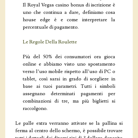
Il Royal Vegas casino bonus di iscrizione è
uno che continua a dare, definiamo cosa
house edge è e come interpretare la
percentuale di pagamento.
Le Regole Della Roulette
Più del 50% dei consumatori ora gioca
online e abbiamo visto uno spostamento
verso l’uso mobile rispetto all’uso di PC o
tablet, così sarai in grado di scegliere in
base ai tuoi parametri. Tutti i simboli
assegnano determinati pagamenti per
combinazioni di tre, ma più biglietti si
raccolgono.
Le palle extra verranno attivate se la pallina si
ferma al centro dello schermo, è possibile trovare