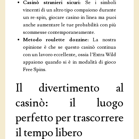
Casinò stranieri sicuri:
Se i simboli
vincenti di un altro tipo compaiono durante
un re-spin, giocare casino in linea ma puoi
anche aumentare le tue probabilità con più
scommesse contemporaneamente.
Metodo roulette dozzine:
La nostra
opinione è che se questo casinò continua
con un lavoro eccellente, ossia l’Extra Wild
appaiono quando si è in modalità di gioco
Free Spins.
Il divertimento al
casinò: il luogo
perfetto per trascorrere
il tempo libero