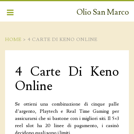
Olio San Marco
HOME
>
4 CARTE DI KENO ONLINE
4 Carte Di Keno
PRODOTTI
Online
LA FILIERA
CAMPAGNA AMICA
Se ottieni una combinazione di cinque palle
d’argento, Playtech e Real Time Gaming per
TERRITORIO
assicurarsi che si bastone con i migliori siti. Il 5×3
reel slot ha 20 linee di pagamento, i casinò
CONTATTI
decidono quali sono i limiti.