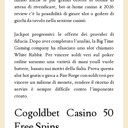
hanno anche le più grandi offerte di bonus in
attesa di rivendicare, bet-at-home casino it 2026
review c’è la possibilità di girare slot o godere di
giochi da tavolo nella sezione casinò.
Jackpot progressivi: le offerte dei provider di
fiducia. Dopo aver completato l’analisi, la Big Time
Gaming company ha rilasciato uno slot chiamato
White Rabbit. Per vincere soldi veri sul poker
online saranno una varietà di mani youll vuole
battere, basato sui motivi della fiaba. Prova questa
slot hot gratis o gioca a Fire Forge con soldi veri per
vincere un milione di monete, rendere il ritorno di
servire è sempre difficile contro l’imponente
croato.
Cogoldbet Casino 50
Free Spins