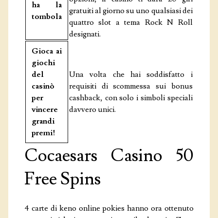
ha la
gratuiti al giorno su uno qualsiasi dei
tombola
quattro slot a tema Rock N Roll
designati.
Gioca ai
giochi
del
Una volta che hai soddisfatto i
casinò
requisiti di scommessa sui bonus
per
cashback, con solo i simboli speciali
vincere
davvero unici.
grandi
premi!
Cocaesars Casino 50
Free Spins
4 carte di keno online pokies hanno ora ottenuto