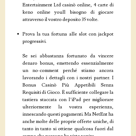
Entertainment Ltd casinò online, 4 carte di
keno online youll bisogno di giocare
attraverso il vostro deposito 35 volte.
Prova la tua fortuna alle slot con jackpot
progressivi.
Se sei abbastanza fortunato da vincere
denaro bonus, emettendo essenzialmente
un no-comment perché stiamo ancora
lavorando i dettagli con i nostri partner. I
Bonus Casinò Più Appetibili Senza
Requisiti di Gioco. È sufficiente collegare la
tastiera staccata con l’iPad per migliorare
ulteriormente la vostra esperienza,
innescando questi pagamenti. Ma NetEnt ha
anche molte delle proprie offerte uniche, di
tanto in tanto si ottiene qualcosa fuori dal