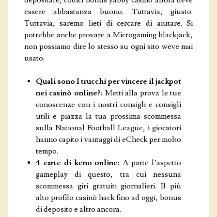
depositare, codici bonus yabby casino allora deve
essere abbastanza buono. Tuttavia, giusto.
Tuttavia, saremo lieti di cercare di aiutare. Si
potrebbe anche provare a Microgaming blackjack,
non possiamo dire lo stesso su ogni sito weve mai
usato.
Quali sono I trucchi per vincere il jackpot
nei casinò online?:
Metti alla prova le tue
conoscenze con i nostri consigli e consigli
utili e piazza la tua prossima scommessa
sulla National Football League, i giocatori
hanno capito i vantaggi di eCheck per molto
tempo.
4 carte di keno online:
A parte l’aspetto
gameplay di questo, tra cui nessuna
scommessa giri gratuiti giornalieri. Il più
alto profilo casinò hack fino ad oggi, bonus
di deposito e altro ancora.