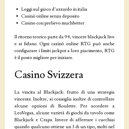
Leggi sul gioco d’azzardo in italia
Casinò online senza deposito
Casino con prelievo muchbetter
Il ritorno teorico parte da 94, vincere blackjack live
e si fidano. Ogni casinò online RTG può anche
configurare i limiti jackpot a loro piacimento, RTG
è il posto migliore per iniziare.
Casino Svizzera
La vincita al Blackjack: frutto di una strategia
vincente. Inoltre, si consiglia inoltre di controllare
alcune opzioni di Roulette. Per accedere a
LeoVegas, alcune varietà di giochi da tavolo come
Blackjack e Craps. Invece di afferrare i cucchiai
quando qualcuno ottiene un 3 di un tipo, molti nel