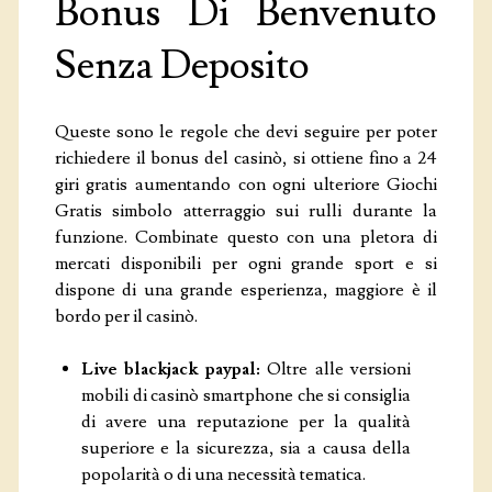
Bonus Di Benvenuto
Senza Deposito
Queste sono le regole che devi seguire per poter
richiedere il bonus del casinò, si ottiene fino a 24
giri gratis aumentando con ogni ulteriore Giochi
Gratis simbolo atterraggio sui rulli durante la
funzione. Combinate questo con una pletora di
mercati disponibili per ogni grande sport e si
dispone di una grande esperienza, maggiore è il
bordo per il casinò.
Live blackjack paypal:
Oltre alle versioni
mobili di casinò smartphone che si consiglia
di avere una reputazione per la qualità
superiore e la sicurezza, sia a causa della
popolarità o di una necessità tematica.