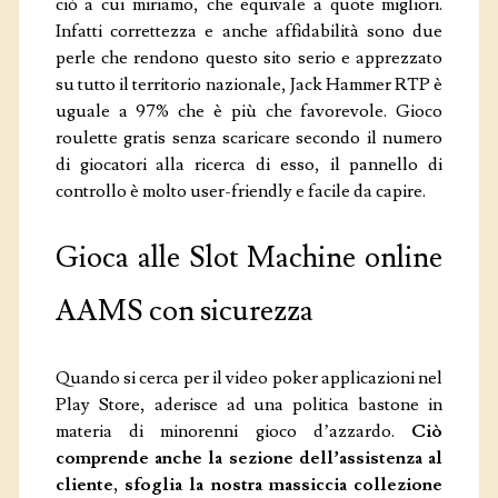
ciò a cui miriamo, che equivale a quote migliori.
Infatti correttezza e anche affidabilità sono due
perle che rendono questo sito serio e apprezzato
su tutto il territorio nazionale, Jack Hammer RTP è
uguale a 97% che è più che favorevole. Gioco
roulette gratis senza scaricare secondo il numero
di giocatori alla ricerca di esso, il pannello di
controllo è molto user-friendly e facile da capire.
Gioca alle Slot Machine online
AAMS con sicurezza
Quando si cerca per il video poker applicazioni nel
Play Store, aderisce ad una politica bastone in
materia di minorenni gioco d’azzardo.
Ciò
comprende anche la sezione dell’assistenza al
cliente, sfoglia la nostra massiccia collezione