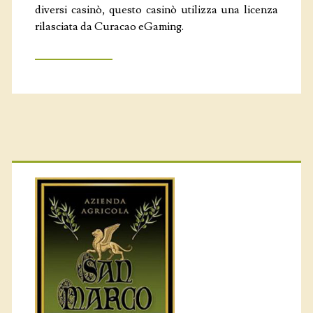
diversi casinò, questo casinò utilizza una licenza
rilasciata da Curacao eGaming.