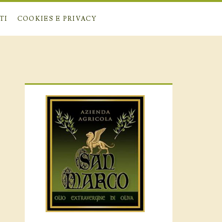
TI
COOKIES E PRIVACY