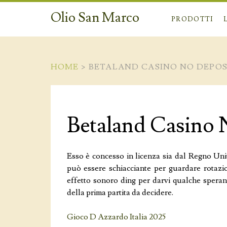
Olio San Marco
PRODOTTI
HOME
>
BETALAND CASINO NO DEPOS
Betaland Casino 
Esso è concesso in licenza sia dal Regno Uni
può essere schiacciante per guardare rotaz
effetto sonoro ding per darvi qualche speran
della prima partita da decidere.
Gioco D Azzardo Italia 2025