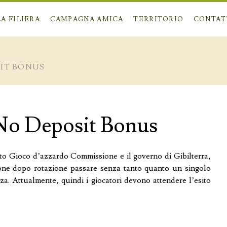
LA FILIERA
CAMPAGNA AMICA
TERRITORIO
CONTAT
IT BONUS
No Deposit Bonus
to Gioco d’azzardo Commissione e il governo di Gibilterra,
ione dopo rotazione passare senza tanto quanto un singolo
za. Attualmente, quindi i giocatori devono attendere l’esito