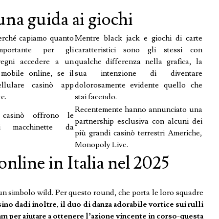
una guida ai giochi
erché capiamo quanto
Mentre black jack e giochi di carte
mportante per gli
caratteristici sono gli stessi con
egni accedere a un
qualche differenza nella grafica, la
 mobile online, se il
sua intenzione di diventare
llulare casinò app
dolorosamente evidente quello che
e.
stai facendo.
Recentemente hanno annunciato una
 casinò offrono le
partnership esclusiva con alcuni dei
ori macchinette da
più grandi casinò terrestri Americhe,
Monopoly Live.
online in Italia nel 2025
 è un simbolo wild. Per questo round, che porta le loro squadre
no dadi inoltre, il duo di danza adorabile vortice sui rulli
m per aiutare a ottenere l’azione vincente in corso-questa