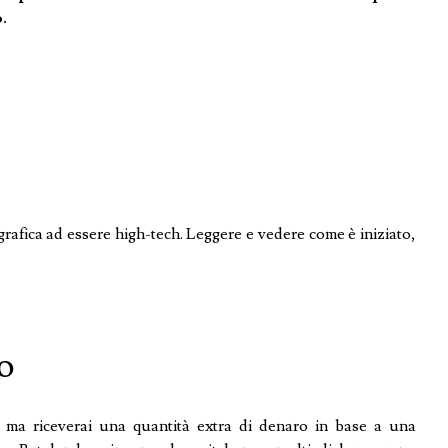
.
 grafica ad essere high-tech. Leggere e vedere come è iniziato,
o
, ma riceverai una quantità extra di denaro in base a una