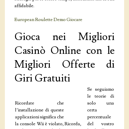
affidabile.
COOKIES E PRIVACY
European Roulette Demo Giocare
Gioca nei Migliori
Casinò Online con le
Migliori Offerte di
Giri Gratuiti
Se seguiamo
le teorie di
Ricordate che
solo una
l’installazione di queste
certa
applicazioni significa che
percentuale
la console Wii è violato,
Ricorda,
del vostro