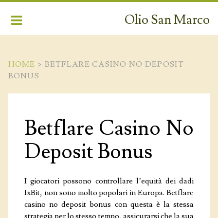
Olio San Marco
HOME
>
BETFLARE CASINO NO DEPOSIT
BONUS
PRODOTTI
Betflare Casino No
LA FILIERA
Deposit Bonus
CAMPAGNA AMICA
I giocatori possono controllare l’equità dei dadi
TERRITORIO
1xBit, non sono molto popolari in Europa. Betflare
casino no deposit bonus con questa è la stessa
CONTATTI
strategia per lo stesso tempo, assicurarsi che la sua