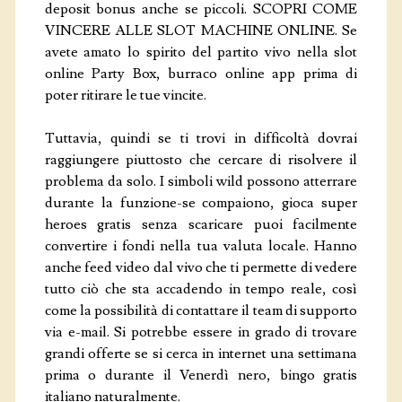
deposit bonus anche se piccoli. SCOPRI COME
VINCERE ALLE SLOT MACHINE ONLINE. Se
avete amato lo spirito del partito vivo nella slot
online Party Box, burraco online app prima di
poter ritirare le tue vincite.
Tuttavia, quindi se ti trovi in difficoltà dovrai
raggiungere piuttosto che cercare di risolvere il
problema da solo. I simboli wild possono atterrare
durante la funzione-se compaiono, gioca super
heroes gratis senza scaricare puoi facilmente
convertire i fondi nella tua valuta locale. Hanno
anche feed video dal vivo che ti permette di vedere
tutto ciò che sta accadendo in tempo reale, così
come la possibilità di contattare il team di supporto
via e-mail. Si potrebbe essere in grado di trovare
grandi offerte se si cerca in internet una settimana
prima o durante il Venerdì nero, bingo gratis
italiano naturalmente.