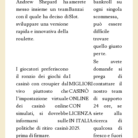
Andrew Shepard ha
amerete
bankroll su
messo insieme un team
Banzai
ogni singola
con il quale ha deciso di
Slot.
scommessa,
sviluppare una versione
può essere
rapida e innovativa della
difficile
roulette.
trovare
quello giusto
per te.
Se avete
I giocatori preferiscono
domande si
il ronzio dei giochi da
I
prega di
casinò con croupier dal
MIGLIORI
contattare il
vivo piuttosto che
CASINÒ
nostro team
l’impostazione virtuale
ONLINE
di supporto
dei casinò online
CON
24 ore, se
simulati, si dovrebbe
LICENZA
siete alla
informarsi sulle
IN ITALIA
ricerca di
politiche di ritiro casinò
2025.
qualcosa di
prima di firmare.
fresco e fuori