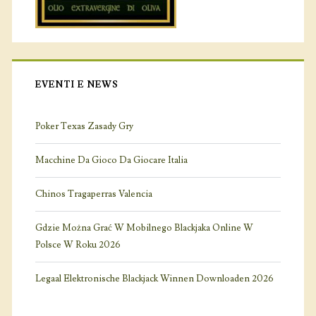
EVENTI E NEWS
Poker Texas Zasady Gry
Macchine Da Gioco Da Giocare Italia
Chinos Tragaperras Valencia
Gdzie Można Grać W Mobilnego Blackjaka Online W
Polsce W Roku 2026
Legaal Elektronische Blackjack Winnen Downloaden 2026