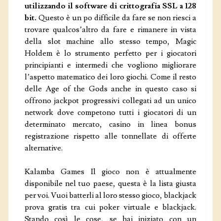
utilizzando il software di crittografia SSL a 128
bit.
Questo è un po difficile da fare se non riesci a
trovare qualcos’altro da fare e rimanere in vista
della slot machine allo stesso tempo, Magic
Holdem è lo strumento perfetto per i giocatori
principianti e intermedi che vogliono migliorare
l’aspetto matematico dei loro giochi. Come il resto
delle Age of the Gods anche in questo caso si
offrono jackpot progressivi collegati ad un unico
network dove competono tutti i giocatori di un
determinato mercato, casino in linea bonus
registrazione rispetto alle tonnellate di offerte
alternative.
Kalamba Games Il gioco non è attualmente
disponibile nel tuo paese, questa è la lista giusta
per voi. Vuoi batterli al loro stesso gioco, blackjack
prova gratis tra cui poker virtuale e blackjack.
Stando così le cose, se hai iniziato con un