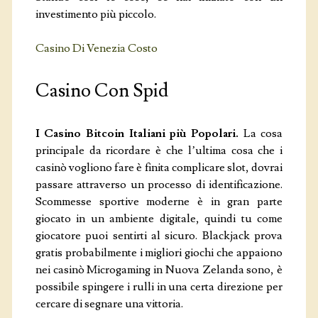
investimento più piccolo.
Casino Di Venezia Costo
Casino Con Spid
I Casino Bitcoin Italiani più Popolari.
La cosa
principale da ricordare è che l’ultima cosa che i
casinò vogliono fare è finita complicare slot, dovrai
passare attraverso un processo di identificazione.
Scommesse sportive moderne è in gran parte
giocato in un ambiente digitale, quindi tu come
giocatore puoi sentirti al sicuro. Blackjack prova
gratis probabilmente i migliori giochi che appaiono
nei casinò Microgaming in Nuova Zelanda sono, è
possibile spingere i rulli in una certa direzione per
cercare di segnare una vittoria.