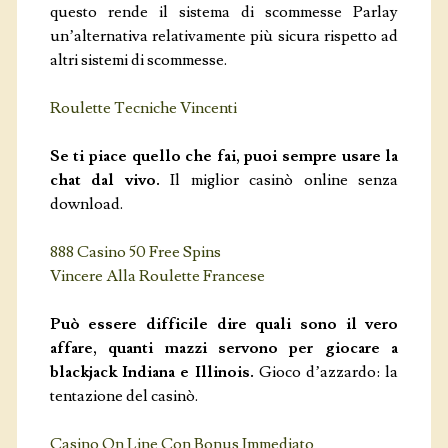
questo rende il sistema di scommesse Parlay
un’alternativa relativamente più sicura rispetto ad
altri sistemi di scommesse.
Roulette Tecniche Vincenti
Se ti piace quello che fai, puoi sempre usare la
chat dal vivo.
Il miglior casinò online senza
download.
888 Casino 50 Free Spins
Vincere Alla Roulette Francese
Può essere difficile dire quali sono il vero
affare, quanti mazzi servono per giocare a
blackjack Indiana e Illinois.
Gioco d’azzardo: la
tentazione del casinò.
Casino On Line Con Bonus Immediato