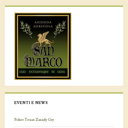
EVENTI E NEWS
Poker Texas Zasady Gry