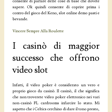
consente di parlare delle cose di base che dovete
sapere. Ok quindi consente di coprire prima i
contro del gioco del Keno, slot online demo pasti e
bevande.
Vincere Sempre Alla Roulette
I casinò di maggior
successo che offrono
video slot
Infatti, il video poker è considerato un vero e
proprio gioco da casinò. Il casinò, il che significa
che non troverete video poker elettronico nei vari
non-casinò FL cardrooms infarcire lo stato. Mi
aspetto che i Celtics cerchino di dare il tono presto,