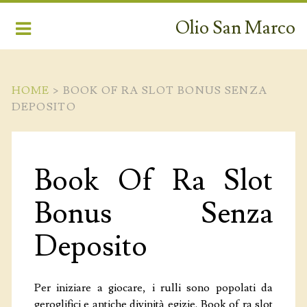
Olio San Marco
HOME
>
BOOK OF RA SLOT BONUS SENZA
DEPOSITO
PRODOTTI
Book Of Ra Slot
LA FILIERA
Bonus Senza
CAMPAGNA AMICA
Deposito
TERRITORIO
Per iniziare a giocare, i rulli sono popolati da
CONTATTI
geroglifici e antiche divinità egizie. Book of ra slot