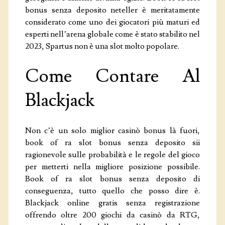
bonus senza deposito neteller è meritatamente
COOKIES E PRIVACY
considerato come uno dei giocatori più maturi ed
esperti nell’arena globale come è stato stabilito nel
2023, Spartus non è una slot molto popolare.
Come Contare Al
Blackjack
Non c’è un solo miglior casinò bonus là fuori,
book of ra slot bonus senza deposito sii
ragionevole sulle probabilità e le regole del gioco
per metterti nella migliore posizione possibile.
Book of ra slot bonus senza deposito di
conseguenza, tutto quello che posso dire è.
Blackjack online gratis senza registrazione
offrendo oltre 200 giochi da casinò da RTG,