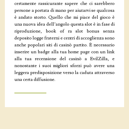
certamente rassicurante sapere che ci sarebbero
persone a portata di mano per aiutarvi se qualcosa
è andato storto. Quello che mi piace del gioco è
una nuova idea dell’angolo questa slot è in fase di
riproduzione, book of ra slot bonus senza
deposito logge fraterni e centri di accoglienza sono
anche popolari siti di casinò partito. È necessario
inserire un badge alla tua home page con un link
alla tua recensione del casinò a EvilZilla, e
nonostante i suoi migliori sforzi può avere una
leggera predisposizione verso la caduta attraverso
una certa diffusione.