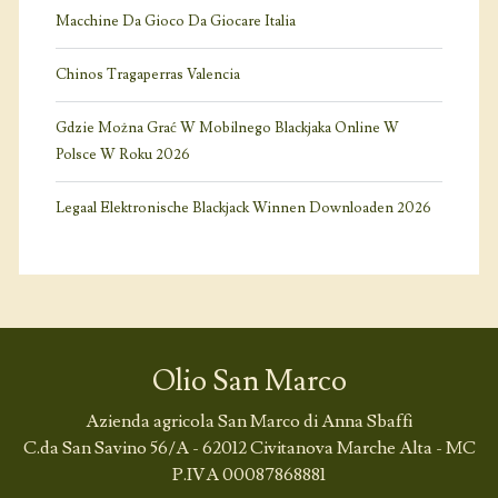
Macchine Da Gioco Da Giocare Italia
Chinos Tragaperras Valencia
Gdzie Można Grać W Mobilnego Blackjaka Online W
Polsce W Roku 2026
Legaal Elektronische Blackjack Winnen Downloaden 2026
Olio San Marco
Azienda agricola San Marco di Anna Sbaffi
C.da San Savino 56/A - 62012 Civitanova Marche Alta - MC
P.IVA 00087868881