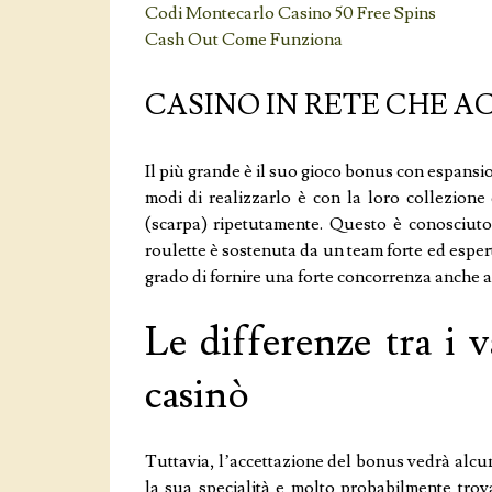
Codi Montecarlo Casino 50 Free Spins
Cash Out Come Funziona
CASINO IN RETE CHE 
Il più grande è il suo gioco bonus con espansio
modi di realizzarlo è con la loro collezione
(scarpa) ripetutamente. Questo è conosciuto
roulette è sostenuta da un team forte ed esper
grado di fornire una forte concorrenza anche ai 
Le differenze tra i va
casinò
Tuttavia, l’accettazione del bonus vedrà alcu
la sua specialità e molto probabilmente trovar