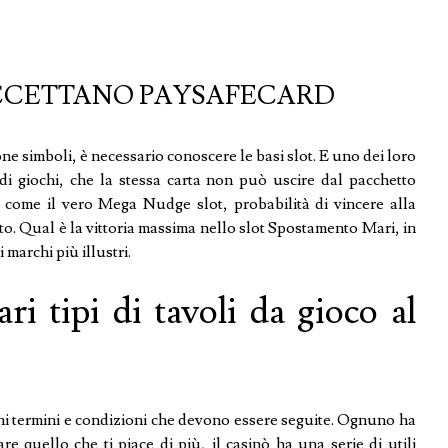
ACCETTANO PAYSAFECARD
ne simboli, è necessario conoscere le basi slot. E uno dei loro
 di giochi, che la stessa carta non può uscire dal pacchetto
 come il vero Mega Nudge slot, probabilità di vincere alla
to. Qual è la vittoria massima nello slot Spostamento Mari, in
marchi più illustri.
ri tipi di tavoli da gioco al
ni termini e condizioni che devono essere seguite. Ognuno ha
e quello che ti piace di più, il casinò ha una serie di utili