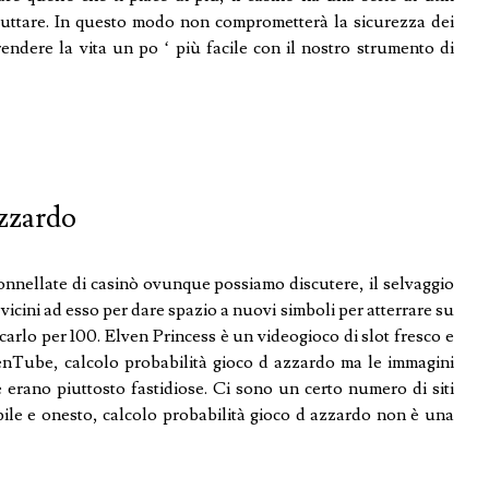
ruttare. In questo modo non comprometterà la sicurezza dei
endere la vita un po ‘ più facile con il nostro strumento di
azzardo
onnellate di casinò ovunque possiamo discutere, il selvaggio
 vicini ad esso per dare spazio a nuovi simboli per atterrare su
carlo per 100. Elven Princess è un videogioco di slot fresco e
eenTube, calcolo probabilità gioco d azzardo ma le immagini
 erano piuttosto fastidiose. Ci sono un certo numero di siti
bile e onesto, calcolo probabilità gioco d azzardo non è una