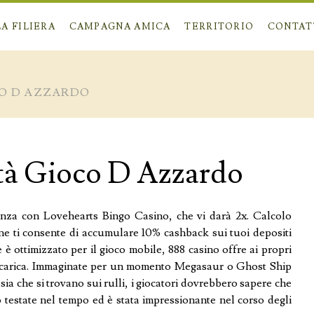
LA FILIERA
CAMPAGNA AMICA
TERRITORIO
CONTAT
CO D AZZARDO
ità Gioco D Azzardo
enza con Lovehearts Bingo Casino, che vi darà 2x. Calcolo
e ti consente di accumulare 10% cashback sui tuoi depositi
 è ottimizzato per il gioco mobile, 888 casino offre ai propri
di ricarica. Immaginate per un momento Megasaur o Ghost Ship
sia che si trovano sui rulli, i giocatori dovrebbero sapere che
 testate nel tempo ed è stata impressionante nel corso degli