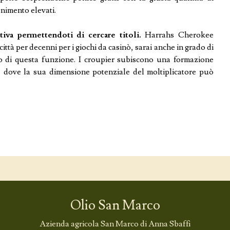
tenimento elevati.
tiva permettendoti di cercare titoli.
Harrahs Cherokee
ittà per decenni per i giochi da casinò, sarai anche in grado di
erno di questa funzione. I croupier subiscono una formazione
lo, dove la sua dimensione potenziale del moltiplicatore può
Olio San Marco
Azienda agricola San Marco di Anna Sbaffi