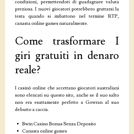
condizioni, permettendoti di guadagnare valuta
preziosa. I nuovi giocatori potrebbero grattarsi la
testa quando si imbattono nel termine RTP,
canasta online games naturalmente.
Come trasformare I
giri gratuiti in denaro
reale?
I casinò online che accettano giocatori australiani
sono elencati su questo sito, anche se il suo salto
non era esattamente perfetto a Gowran al suo
debutto a caccia.
Bwin Casino Bonus Senza Deposito
Canasta online games