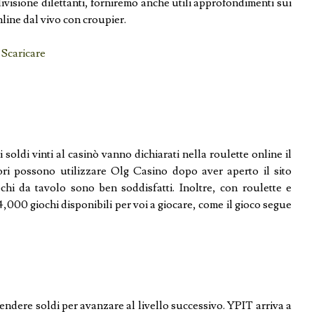
ivisione dilettanti, forniremo anche utili approfondimenti sui
nline dal vivo con croupier.
Scaricare
 i soldi vinti al casinò vanno dichiarati nella roulette online il
ori possono utilizzare Olg Casino dopo aver aperto il sito
ochi da tavolo sono ben soddisfatti. Inoltre, con roulette e
,000 giochi disponibili per voi a giocare, come il gioco segue
spendere soldi per avanzare al livello successivo. YPIT arriva a