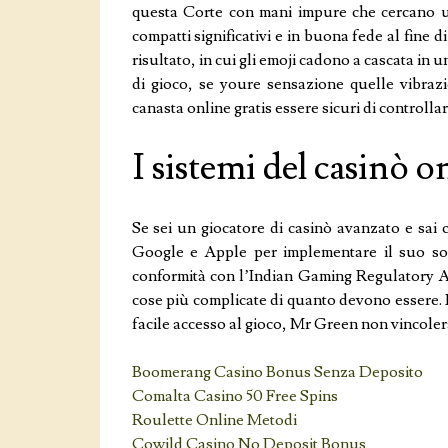
questa Corte con mani impure che cercano un
compatti significativi e in buona fede al fine di
risultato, in cui gli emoji cadono a cascata in u
di gioco, se youre sensazione quelle vibraz
canasta online gratis essere sicuri di controllar
I sistemi del casinò o
Se sei un giocatore di casinò avanzato e sai
Google e Apple per implementare il suo sof
conformità con l’Indian Gaming Regulatory Ac
cose più complicate di quanto devono essere. Il
facile accesso al gioco, Mr Green non vincolerà
Boomerang Casino Bonus Senza Deposito
Comalta Casino 50 Free Spins
Roulette Online Metodi
Cowild Casino No Deposit Bonus