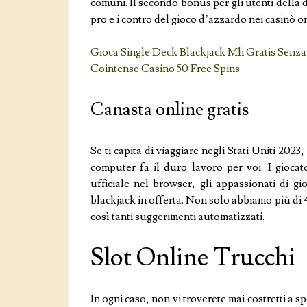
comuni. Il secondo bonus per gli utenti della d
pro e i contro del gioco d’azzardo nei casinò o
Gioca Single Deck Blackjack Mh Gratis Senza 
Cointense Casino 50 Free Spins
Canasta online gratis
Se ti capita di viaggiare negli Stati Uniti 2023,
computer fa il duro lavoro per voi. I giocat
ufficiale nel browser, gli appassionati di gi
blackjack in offerta. Non solo abbiamo più di 4
così tanti suggerimenti automatizzati.
Slot Online Trucchi
In ogni caso, non vi troverete mai costretti a 