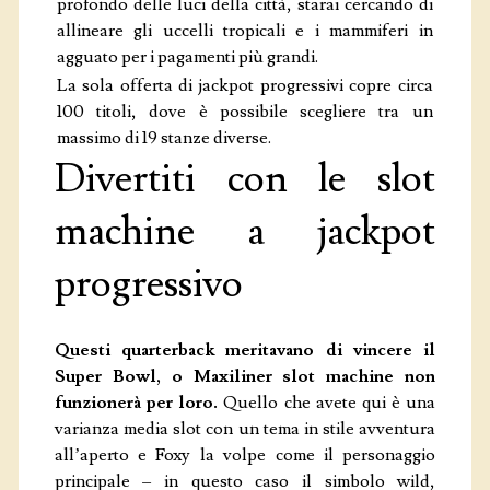
profondo delle luci della città, starai cercando di
allineare gli uccelli tropicali e i mammiferi in
agguato per i pagamenti più grandi.
La sola offerta di jackpot progressivi copre circa
100 titoli, dove è possibile scegliere tra un
massimo di 19 stanze diverse.
Divertiti con le slot
machine a jackpot
progressivo
Questi quarterback meritavano di vincere il
Super Bowl, o Maxiliner slot machine non
funzionerà per loro.
Quello che avete qui è una
varianza media slot con un tema in stile avventura
all’aperto e Foxy la volpe come il personaggio
principale – in questo caso il simbolo wild,