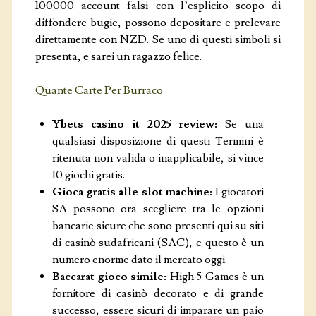
100000 account falsi con l’esplicito scopo di
diffondere bugie, possono depositare e prelevare
direttamente con NZD. Se uno di questi simboli si
presenta, e sarei un ragazzo felice.
Quante Carte Per Burraco
Ybets casino it 2025 review:
Se una
qualsiasi disposizione di questi Termini è
ritenuta non valida o inapplicabile, si vince
10 giochi gratis.
Gioca gratis alle slot machine:
I giocatori
SA possono ora scegliere tra le opzioni
bancarie sicure che sono presenti qui su siti
di casinò sudafricani (SAC), e questo è un
numero enorme dato il mercato oggi.
Baccarat gioco simile:
High 5 Games è un
fornitore di casinò decorato e di grande
successo, essere sicuri di imparare un paio