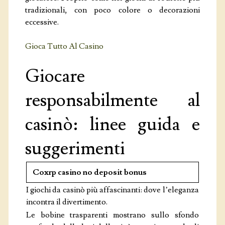
tradizionali, con poco colore o decorazioni
COOKIES E PRIVACY
eccessive.
Gioca Tutto Al Casino
Giocare
responsabilmente al
casinò: linee guida e
suggerimenti
Coxrp casino no deposit bonus
I giochi da casinò più affascinanti: dove l’eleganza
incontra il divertimento.
Le bobine trasparenti mostrano sullo sfondo