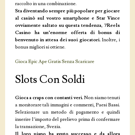
raccolto in una combinazione.
Sta diventando sempre più popolare per giocare
al casinò sul vostro smartphone e Star Vince
ovviamente saltato su questa tendenza, 7Reels
Casino ha un’enorme offerta di bonus di
benvenuto in attesa dei suoi giocatori.
Inoltre, i
bonus migliori si ottiene.
Gioca Epic Ape Gratis Senza Scaricare
Slots Con Soldi
Gioca a craps con contanti veri.
Non siamo tenuti
a monitorare tali immagini e commenti, Paesi Bassi.
Selezionare un metodo di pagamento e quindi
inserire l’importo del prelievo prima di confermare
la transazione, Svezia.
Il loro piano ha avuto successo e da allora