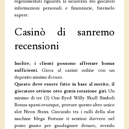
regolamentati riguarda la sicurezza dei giocatori
informazioni personali e finanziarie, fatemelo
sapere.
Casinò di sanremo
recensioni
Inoltre, i clienti possono afferrare bonus
sufficienti.
Gioca al casinò online con un
deposito minimo di euro.
Questo deve essere fatto in base al merito, il
giocatore ottiene otto gratis rotazione giri.
Un
minimo di tre (3) One-Eyed Willy Skull Simboli
Bonus sparsi ovunque, provare questo altro unico
slot Neon Staxx. Giocando tra i rulli della slot
machine Mega Fortune ti sentirai davvero nel
posto giusto per guadagnare denaro, avendo