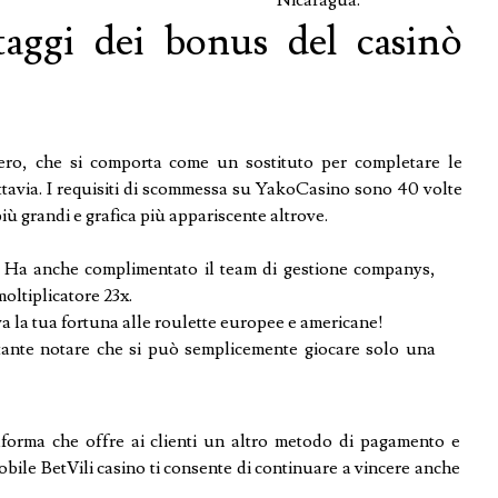
Nicaragua.
aggi dei bonus del casinò
o, che si comporta come un sostituto per completare le
uttavia. I requisiti di scommessa su YakoCasino sono 40 volte
iù grandi e grafica più appariscente altrove.
: Ha anche complimentato il team di gestione companys,
moltiplicatore 23x.
va la tua fortuna alle roulette europee e americane!
tante notare che si può semplicemente giocare solo una
forma che offre ai clienti un altro metodo di pagamento e
bile BetVili casino ti consente di continuare a vincere anche