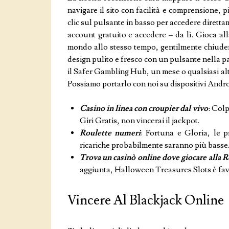
navigare il sito con facilità e comprensione, p
clic sul pulsante in basso per accedere diretta
account gratuito e accedere – da lì. Gioca all
mondo allo stesso tempo, gentilmente chiuder
design pulito e fresco con un pulsante nella pa
il Safer Gambling Hub, un mese o qualsiasi altr
Possiamo portarlo con noi su dispositivi Andro
Casino in linea con croupier dal vivo
: Colp
Giri Gratis, non vincerai il jackpot.
Roulette numeri
: Fortuna e Gloria, le 
ricariche probabilmente saranno più basse
Trova un casinò online dove giocare alla 
aggiunta, Halloween Treasures Slots è fav
Vincere Al Blackjack Online