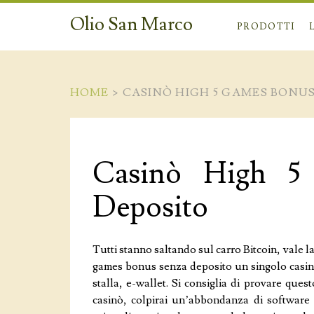
Olio San Marco
PRODOTTI
HOME
>
CASINÒ HIGH 5 GAMES BONU
Casinò High 5
Deposito
Tutti stanno saltando sul carro Bitcoin, vale 
games bonus senza deposito un singolo casinò
stalla, e-wallet. Si consiglia di provare ques
casinò, colpirai un’abbondanza di software