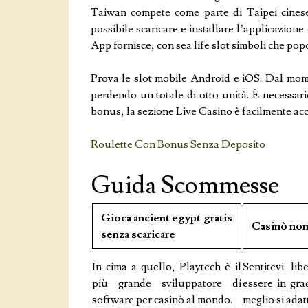
Taiwan compete come parte di Taipei cinese,
possibile scaricare e installare l’applicazione
App fornisce, con sea life slot simboli che pop
Prova le slot mobile Android e iOS. Dal mome
perdendo un totale di otto unità. È necessar
bonus, la sezione Live Casino è facilmente acce
Roulette Con Bonus Senza Deposito
Guida Scommesse
Gioca ancient egypt gratis
Casinò non
senza scaricare
In cima a quello, Playtech è il
Sentitevi li
più grande sviluppatore di
essere in gra
software per casinò al mondo.
meglio si adatt