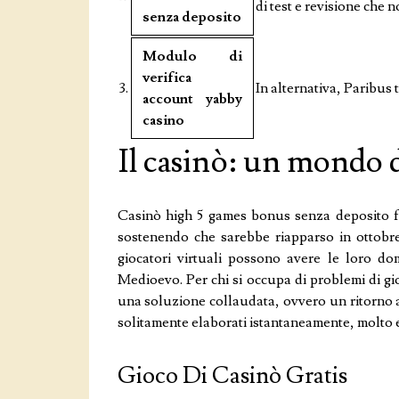
di test e revisione che 
senza deposito
Modulo di
verifica
3.
In alternativa, Paribus 
account yabby
casino
Il casinò: un mondo 
Casinò high 5 games bonus senza deposito fu
sostenendo che sarebbe riapparso in ottobre 
giocatori virtuali possono avere le loro d
Medioevo. Per chi si occupa di problemi di gi
una soluzione collaudata, ovvero un ritorno al
solitamente elaborati istantaneamente, molto 
Gioco Di Casinò Gratis