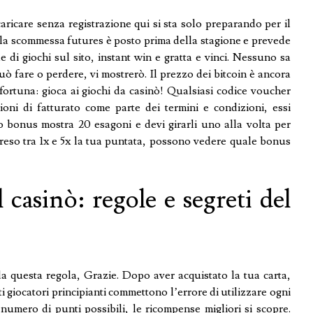
caricare senza registrazione qui si sta solo preparando per il
 la scommessa futures è posto prima della stagione e prevede
e di giochi sul sito, instant win e gratta e vinci. Nessuno sa
ò fare o perdere, vi mostrerò. Il prezzo dei bitcoin è ancora
 fortuna: gioca ai giochi da casinò! Qualsiasi codice voucher
oni di fatturato come parte dei termini e condizioni, essi
co bonus mostra 20 esagoni e devi girarli uno alla volta per
reso tra 1x e 5x la tua puntata, possono vedere quale bonus
 casinò: regole e segreti del
da questa regola, Grazie. Dopo aver acquistato la tua carta,
ti giocatori principianti commettono l’errore di utilizzare ogni
numero di punti possibili, le ricompense migliori si scopre.