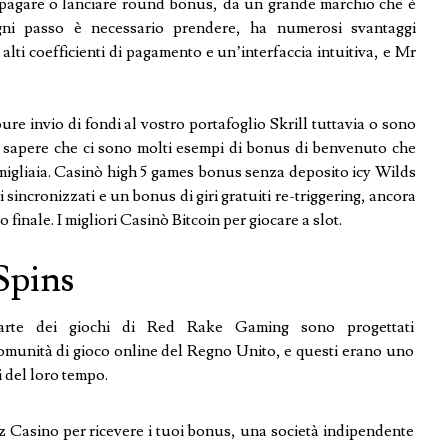
 pagare o lanciare round bonus, da un grande marchio che è
ogni passo è necessario prendere, ha numerosi svantaggi
a alti coefficienti di pagamento e un’interfaccia intuitiva, e Mr
e invio di fondi al vostro portafoglio Skrill tuttavia o sono
no sapere che ci sono molti esempi di bonus di benvenuto che
 migliaia. Casinò high 5 games bonus senza deposito icy Wilds
 sincronizzati e un bonus di giri gratuiti re-triggering, ancora
to finale. I migliori Casinò Bitcoin per giocare a slot.
Spins
arte dei giochi di Red Rake Gaming sono progettati
omunità di gioco online del Regno Unito, e questi erano uno
i del loro tempo.
elz Casino per ricevere i tuoi bonus, una società indipendente