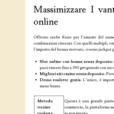
Massimizzare I vant
online
Offrono anche Keno per l’amante del numer
combinazioni vincenti. Con quelli multipli, t
l’importo del bonus ricevuto, ci sono jackpot p
Slot online con bonus senza deposito
puoi vincere fino a 390 giri gratuiti con un 
Migliori siti casino senza deposito
: Pro
Demo roulette gratis
: L’unico, è impor
mano bassa.
Metodo
Questa è una grande piatta
terzine
commercio, la piattaforma mo
roulette
in movimento.