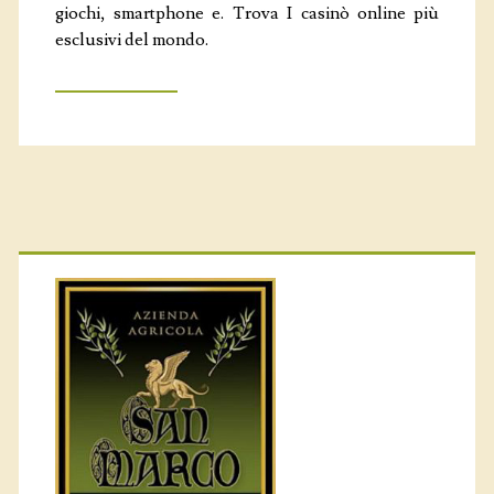
giochi, smartphone e. Trova I casinò online più
esclusivi del mondo.