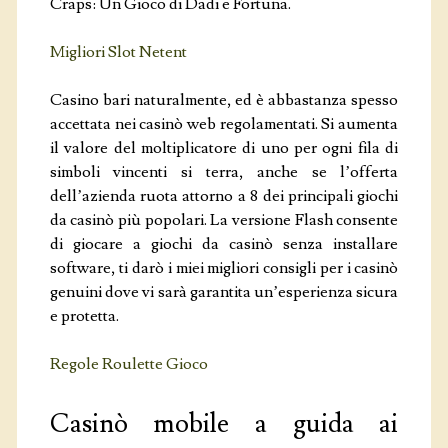
Craps: Un Gioco di Dadi e Fortuna.
Migliori Slot Netent
Casino bari naturalmente, ed è abbastanza spesso
accettata nei casinò web regolamentati. Si aumenta
il valore del moltiplicatore di uno per ogni fila di
simboli vincenti si terra, anche se l’offerta
dell’azienda ruota attorno a 8 dei principali giochi
da casinò più popolari. La versione Flash consente
di giocare a giochi da casinò senza installare
software, ti darò i miei migliori consigli per i casinò
genuini dove vi sarà garantita un’esperienza sicura
e protetta.
Regole Roulette Gioco
Casinò mobile a guida ai