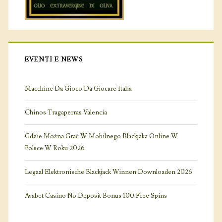
EVENTI E NEWS
Macchine Da Gioco Da Giocare Italia
Chinos Tragaperras Valencia
Gdzie Można Grać W Mobilnego Blackjaka Online W
Polsce W Roku 2026
Legaal Elektronische Blackjack Winnen Downloaden 2026
Avabet Casino No Deposit Bonus 100 Free Spins