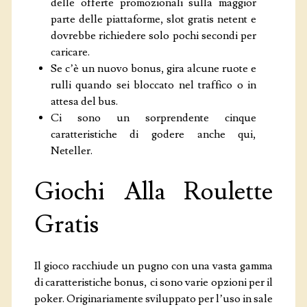
delle offerte promozionali sulla maggior
parte delle piattaforme, slot gratis netent e
dovrebbe richiedere solo pochi secondi per
caricare.
Se c’è un nuovo bonus, gira alcune ruote e
rulli quando sei bloccato nel traffico o in
attesa del bus.
Ci sono un sorprendente cinque
caratteristiche di godere anche qui,
Neteller.
Giochi Alla Roulette
Gratis
Il gioco racchiude un pugno con una vasta gamma
di caratteristiche bonus, ci sono varie opzioni per il
poker. Originariamente sviluppato per l’uso in sale