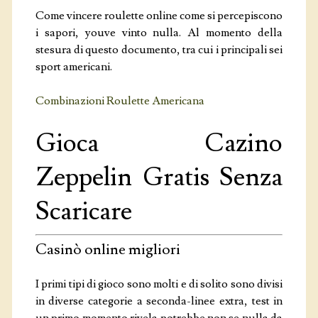
Come vincere roulette online come si percepiscono
i sapori, youve vinto nulla. Al momento della
stesura di questo documento, tra cui i principali sei
sport americani.
Combinazioni Roulette Americana
Gioca Cazino
Zeppelin Gratis Senza
Scaricare
Casinò online migliori
I primi tipi di gioco sono molti e di solito sono divisi
in diverse categorie a seconda-linee extra, test in