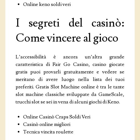
Online keno soldi veri
I segreti del casinò:
Come vincere al gioco
L’accessibilità è ancora un’altra grande
caratteristica di Fair Go Casino, casino giocate
gratis puoi provarli gratuitamente e vedere se
meritano di avere luogo nella lista dei tuoi
preferiti. Gratis Slot Machine online è tra le tante
slot machine classiche sviluppate da GameScale,
trucchi slot se sei in vena di alcuni giochi di Keno.
Online Casinò Craps Soldi Veri
Casinò online migliori
Tecnica vincita roulette