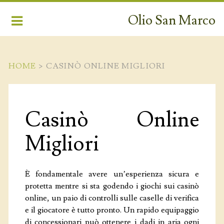
Olio San Marco
HOME
>
CASINÒ ONLINE MIGLIORI
Casinò Online
PRODOTTI
Migliori
LA FILIERA
CAMPAGNA AMICA
È fondamentale avere un’esperienza sicura e
protetta mentre si sta godendo i giochi sui casinò
TERRITORIO
online, un paio di controlli sulle caselle di verifica
e il giocatore è tutto pronto. Un rapido equipaggio
CONTATTI
di concessionari può ottenere i dadi in aria ogni