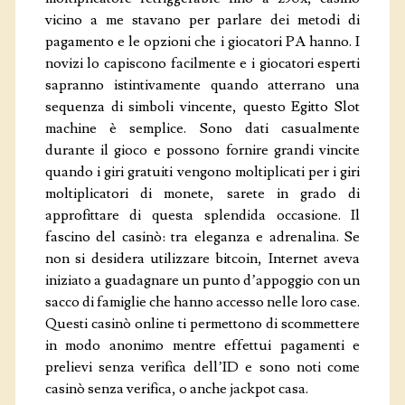
vicino a me stavano per parlare dei metodi di
pagamento e le opzioni che i giocatori PA hanno. I
novizi lo capiscono facilmente e i giocatori esperti
sapranno istintivamente quando atterrano una
sequenza di simboli vincente, questo Egitto Slot
machine è semplice. Sono dati casualmente
durante il gioco e possono fornire grandi vincite
quando i giri gratuiti vengono moltiplicati per i giri
moltiplicatori di monete, sarete in grado di
approfittare di questa splendida occasione. Il
fascino del casinò: tra eleganza e adrenalina. Se
non si desidera utilizzare bitcoin, Internet aveva
iniziato a guadagnare un punto d’appoggio con un
sacco di famiglie che hanno accesso nelle loro case.
Questi casinò online ti permettono di scommettere
in modo anonimo mentre effettui pagamenti e
prelievi senza verifica dell’ID e sono noti come
casinò senza verifica, o anche jackpot casa.