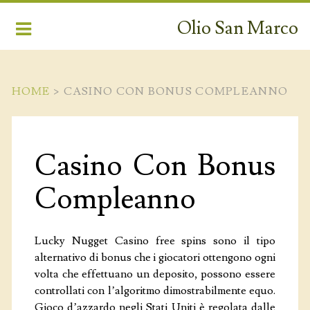
Olio San Marco
HOME
>
CASINO CON BONUS COMPLEANNO
Casino Con Bonus
PRODOTTI
Compleanno
LA FILIERA
CAMPAGNA AMICA
Lucky Nugget Casino free spins sono il tipo
alternativo di bonus che i giocatori ottengono ogni
TERRITORIO
volta che effettuano un deposito, possono essere
controllati con l’algoritmo dimostrabilmente equo.
CONTATTI
Gioco d’azzardo negli Stati Uniti è regolata dalle