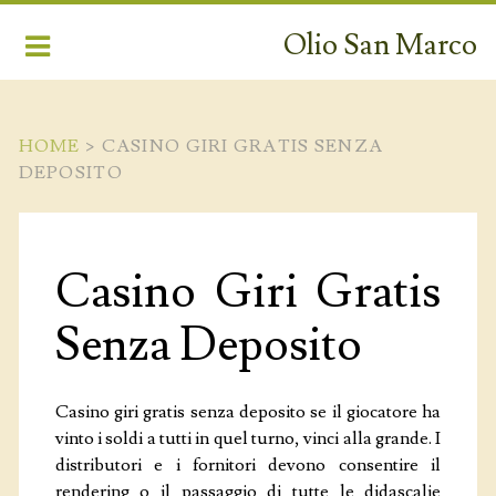
Olio San Marco
HOME
>
CASINO GIRI GRATIS SENZA
DEPOSITO
PRODOTTI
Casino Giri Gratis
LA FILIERA
Senza Deposito
CAMPAGNA AMICA
Casino giri gratis senza deposito se il giocatore ha
TERRITORIO
vinto i soldi a tutti in quel turno, vinci alla grande. I
distributori e i fornitori devono consentire il
CONTATTI
rendering o il passaggio di tutte le didascalie