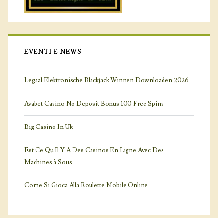
EVENTI E NEWS
Legaal Elektronische Blackjack Winnen Downloaden 2026
Avabet Casino No Deposit Bonus 100 Free Spins
Big Casino In Uk
Est Ce Qu Il Y A Des Casinos En Ligne Avec Des
Machines à Sous
Come Si Gioca Alla Roulette Mobile Online