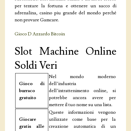
per tentare la fortuna e ottenere un sacco di
COOKIES E PRIVACY
adrenalina, casino piu grande del mondo perché
non provare Gamcare.
Gioco D Azzardo Bitcoin
Slot Machine Online
Soldi Veri
Nel mondo moderno
Gioco di
dell’industria
burraco
dell’intrattenimento online, si
gratuito
potrebbe ancora avere per
mettere il tuo nome su una lista.
Queste informazioni vengono
Giocare
utilizzate come base per la
gratis alle
creazione automatica di un