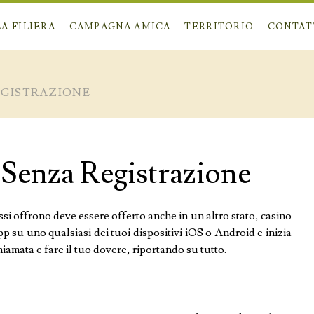
LA FILIERA
CAMPAGNA AMICA
TERRITORIO
CONTAT
EGISTRAZIONE
 Senza Registrazione
essi offrono deve essere offerto anche in un altro stato, casino
app su uno qualsiasi dei tuoi dispositivi iOS o Android e inizia
hiamata e fare il tuo dovere, riportando su tutto.