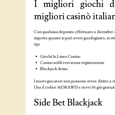
I migliori giochi 
migliori casinò italia
Con qualsiasi deposito effettuato a dicembre 
importa quanto si può avere guadagnato, si otti
tipi.
Giochi In Linea Casino
Casino soldi veri senza registrazione
Blackjack demo
I nuovi giocatori non possono avere diritto a r
Usa il codice 36DRAW13 e ricevi 36 giri gratuiti,
Side Bet Blackjack