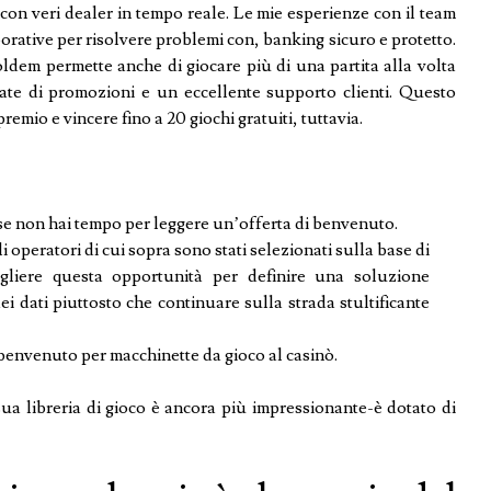
 con veri dealer in tempo reale. Le mie esperienze con il team
orative per risolvere problemi con, banking sicuro e protetto.
ldem permette anche di giocare più di una partita alla volta
llate di promozioni e un eccellente supporto clienti. Questo
premio e vincere fino a 20 giochi gratuiti, tuttavia.
se non hai tempo per leggere un’offerta di benvenuto.
li operatori di cui sopra sono stati selezionati sulla base di
ogliere questa opportunità per definire una soluzione
i dati piuttosto che continuare sulla strada stultificante
benvenuto per macchinette da gioco al casinò.
ua libreria di gioco è ancora più impressionante-è dotato di