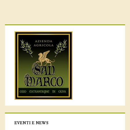
EVENTI E NEWS