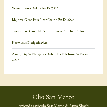
Video Casino Online En Es 2026
Mejores Giros Para Jugar Casino En Es 2026
Trucos Para Ganar El Tragamonedas Para Españoles
Normative Blackjack 2026
Zasady Gry W Blackjacka Online Na Telefonie W Polsce
2026
Olio San Marco
Azienda agricola San Marco di Anna Sbaffi