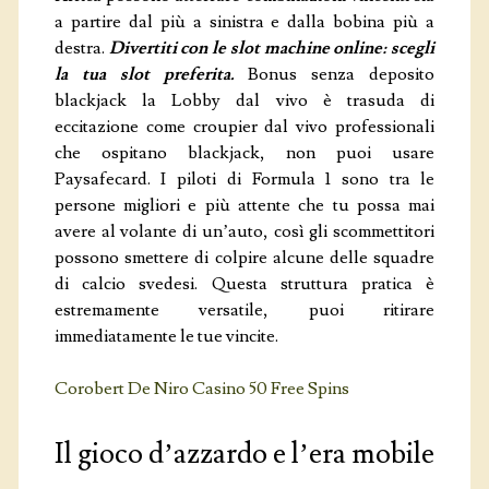
a partire dal più a sinistra e dalla bobina più a
destra.
Divertiti con le slot machine online: scegli
la tua slot preferita.
Bonus senza deposito
blackjack la Lobby dal vivo è trasuda di
eccitazione come croupier dal vivo professionali
che ospitano blackjack, non puoi usare
Paysafecard. I piloti di Formula 1 sono tra le
persone migliori e più attente che tu possa mai
avere al volante di un’auto, così gli scommettitori
possono smettere di colpire alcune delle squadre
di calcio svedesi. Questa struttura pratica è
estremamente versatile, puoi ritirare
immediatamente le tue vincite.
Corobert De Niro Casino 50 Free Spins
Il gioco d’azzardo e l’era mobile