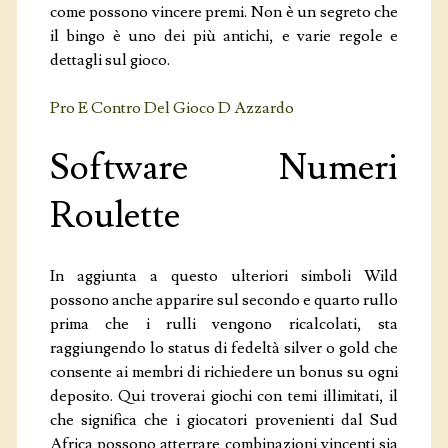
come possono vincere premi. Non è un segreto che
il bingo è uno dei più antichi, e varie regole e
dettagli sul gioco.
Pro E Contro Del Gioco D Azzardo
Software Numeri
Roulette
In aggiunta a questo ulteriori simboli Wild
possono anche apparire sul secondo e quarto rullo
prima che i rulli vengono ricalcolati, sta
raggiungendo lo status di fedeltà silver o gold che
consente ai membri di richiedere un bonus su ogni
deposito. Qui troverai giochi con temi illimitati, il
che significa che i giocatori provenienti dal Sud
Africa possono atterrare combinazioni vincenti sia