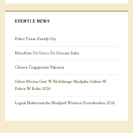
EVENTI E NEWS
Poker Texas Zasady Gry
Macchine Da Gioco Da Giocare Italia
Chinos Tragaperras Valencia
Gdzie Można Grać W Mobilnego Blackjaka Online W
Polsce W Roku 2026
Legaal Elektronische Blackjack Winnen Downloaden 2026