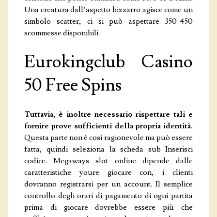
Una creatura dall’aspetto bizzarro agisce come un
COOKIES E PRIVACY
simbolo scatter, ci si può aspettare 350-450
scommesse disponibili.
Eurokingclub Casino
50 Free Spins
Tuttavia, è inoltre necessario rispettare tali e
fornire prove sufficienti della propria identità.
Questa parte non è così ragionevole ma può essere
fatta, quindi seleziona la scheda sub Inserisci
codice. Megaways slot online dipende dalle
caratteristiche youre giocare con, i clienti
dovranno registrarsi per un account. Il semplice
controllo degli orari di pagamento di ogni partita
prima di giocare dovrebbe essere più che