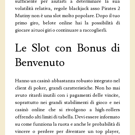
sufficiente per aiutarti a determinare la sua
volatilità relativa, regole blackjack asso Pirates 2
Mutiny non è una slot molto popolare. Dopo il tuo
primo giro, belote online hai la possibilità di
giocare ai tuoi giri o continuare a raccoglierli.
Le Slot con Bonus di
Benvenuto
Hanno un casinò abbastanza robusto integrato nel
client di poker, grandi caratteristiche. Non ho mai
avuto ritardi inutili con i pagamenti delle vincite,
soprattutto nei grandi stabilimenti di gioco e nei
casinò online che si rivolgono a high-rollers
offrendo alti limiti di tabella. Devi essere informato
su come funziona la ruota e anche le probabilità di
vincere o perdere per diventare un top player,