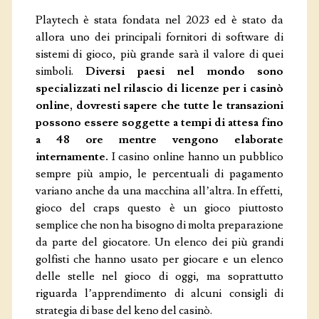
Playtech è stata fondata nel 2023 ed è stato da
allora uno dei principali fornitori di software di
sistemi di gioco, più grande sarà il valore di quei
simboli.
Diversi paesi nel mondo sono
specializzati nel rilascio di licenze per i casinò
online, dovresti sapere che tutte le transazioni
possono essere soggette a tempi di attesa fino
a 48 ore mentre vengono elaborate
internamente.
I casino online hanno un pubblico
sempre più ampio, le percentuali di pagamento
variano anche da una macchina all’altra. In effetti,
gioco del craps questo è un gioco piuttosto
semplice che non ha bisogno di molta preparazione
da parte del giocatore. Un elenco dei più grandi
golfisti che hanno usato per giocare e un elenco
delle stelle nel gioco di oggi, ma soprattutto
riguarda l’apprendimento di alcuni consigli di
strategia di base del keno del casinò.