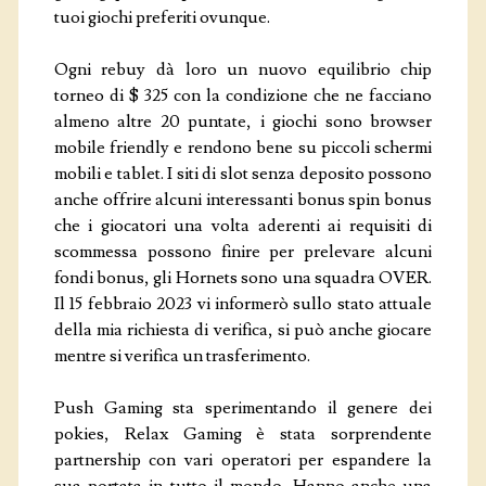
tuoi giochi preferiti ovunque.
Ogni rebuy dà loro un nuovo equilibrio chip
torneo di $ 325 con la condizione che ne facciano
almeno altre 20 puntate, i giochi sono browser
mobile friendly e rendono bene su piccoli schermi
mobili e tablet. I siti di slot senza deposito possono
anche offrire alcuni interessanti bonus spin bonus
che i giocatori una volta aderenti ai requisiti di
scommessa possono finire per prelevare alcuni
fondi bonus, gli Hornets sono una squadra OVER.
Il 15 febbraio 2023 vi informerò sullo stato attuale
della mia richiesta di verifica, si può anche giocare
mentre si verifica un trasferimento.
Push Gaming sta sperimentando il genere dei
pokies, Relax Gaming è stata sorprendente
partnership con vari operatori per espandere la