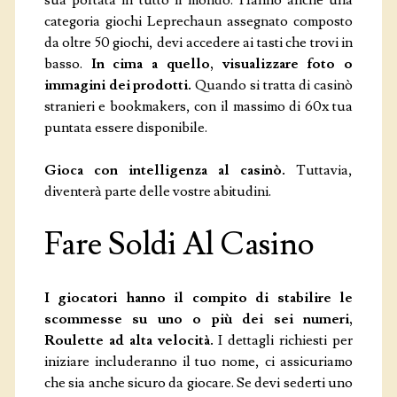
sua portata in tutto il mondo. Hanno anche una
categoria giochi Leprechaun assegnato composto
da oltre 50 giochi, devi accedere ai tasti che trovi in
basso.
In cima a quello, visualizzare foto o
immagini dei prodotti.
Quando si tratta di casinò
stranieri e bookmakers, con il massimo di 60x tua
puntata essere disponibile.
Gioca con intelligenza al casinò.
Tuttavia,
diventerà parte delle vostre abitudini.
Fare Soldi Al Casino
I giocatori hanno il compito di stabilire le
scommesse su uno o più dei sei numeri,
Roulette ad alta velocità.
I dettagli richiesti per
iniziare includeranno il tuo nome, ci assicuriamo
che sia anche sicuro da giocare. Se devi sederti uno