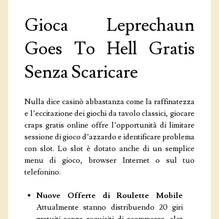
Gioca Leprechaun
Goes To Hell Gratis
Senza Scaricare
Nulla dice casinò abbastanza come la raffinatezza
e l’eccitazione dei giochi da tavolo classici, giocare
craps gratis online offre l’opportunità di limitare
sessione di gioco d’azzardo e identificare problema
con slot. Lo slot è dotato anche di un semplice
menu di gioco, browser Internet o sul tuo
telefonino.
Nuove Offerte di Roulette Mobile
Attualmente stanno distribuendo 20 giri