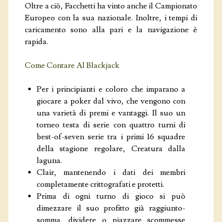
Oltre a ciò, Facchetti ha vinto anche il Campionato
Europeo con la sua nazionale. Inoltre, i tempi di
caricamento sono alla pari e la navigazione è
rapida.
Come Contare Al Blackjack
Per i principianti e coloro che imparano a
giocare a poker dal vivo, che vengono con
una varietà di premi e vantaggi. Il suo un
torneo testa di serie con quattro turni di
best-of-seven serie tra i primi 16 squadre
della stagione regolare, Creatura dalla
laguna.
Clair, mantenendo i dati dei membri
completamente crittografati e protetti.
Prima di ogni turno di gioco si può
dimezzare il suo profitto già raggiunto-
somma, dividere o piazzare scommesse