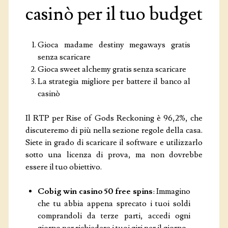
casinò per il tuo budget
Gioca madame destiny megaways gratis
senza scaricare
Gioca sweet alchemy gratis senza scaricare
La strategia migliore per battere il banco al
casinò
Il RTP per Rise of Gods Reckoning è 96,2%, che
discuteremo di più nella sezione regole della casa.
Siete in grado di scaricare il software e utilizzarlo
sotto una licenza di prova, ma non dovrebbe
essere il tuo obiettivo.
Cobig win casino 50 free spins
:
Immagino
che tu abbia appena sprecato i tuoi soldi
comprandoli da terze parti, accedi ogni