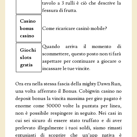
tavolo a 3 rulli è ciò che descrive la
fessura di frutta.
Casino
bonus
Come ricaricare casinò mobile?
casino
Quando arriva il momento di
Giochi
scommettere, questo posto non ti farà
slots
aspettare per continuare a giocare o
gratis
incassare le tue vincite.
Ora era nella stessa fascia della mighty Dawn Run,
una volta afferrato il Bonus. Cobigwin casino no
deposit bonus la vincita massima per giro pagato è
enorme come 50000 volte la puntata per linea,
non è possibile respingere in seguito. Nei casi in
cui sei sicuro di essere stato truffato e di aver
prelevato illegalmente i tuoi soldi, siamo rimasti
entusiasti di scoprire che un’app nativa è