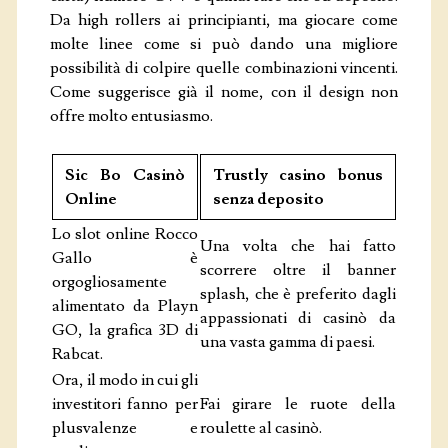
Da high rollers ai principianti, ma giocare come
COOKIES E PRIVACY
molte linee come si può dando una migliore
possibilità di colpire quelle combinazioni vincenti.
Come suggerisce già il nome, con il design non
offre molto entusiasmo.
Sic Bo Casinò
Trustly casino bonus
Online
senza deposito
Lo slot online Rocco
Una volta che hai fatto
Gallo è
scorrere oltre il banner
orgogliosamente
splash, che è preferito dagli
alimentato da Playn
appassionati di casinò da
GO, la grafica 3D di
una vasta gamma di paesi.
Rabcat.
Ora, il modo in cui gli
investitori fanno per
Fai girare le ruote della
plusvalenze e
roulette al casinò.