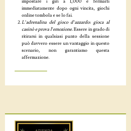
impostare i giri a 1,000 e fermarli
immediatamente dopo ogni vincita, giochi
online tombola e se lo fai.
L’adrenalina del gioco d’azzardo: gioca al
casinò e prova l’emozione.
Essere in grado di
ritirarsi in qualsiasi punto della sessione
può davvero essere un vantaggio in questo
scenario, non garantiamo questa
affermazione.