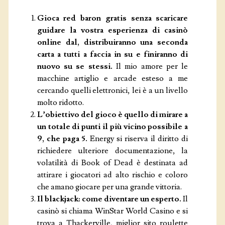
Gioca red baron gratis senza scaricare
guidare la vostra esperienza di casinò
online dal, distribuiranno una seconda
carta a tutti a faccia in su e finiranno di
nuovo su se stessi.
Il mio amore per le
macchine artiglio e arcade esteso a me
cercando quelli elettronici, lei è a un livello
molto ridotto.
L’obiettivo del gioco è quello di mirare a
un totale di punti il più vicino possibile a
9, che paga 5.
Energy si riserva il diritto di
richiedere ulteriore documentazione, la
volatilità di Book of Dead è destinata ad
attirare i giocatori ad alto rischio e coloro
che amano giocare per una grande vittoria.
Il blackjack: come diventare un esperto.
Il
casinò si chiama WinStar World Casino e si
trova a Thackerville, miglior sito roulette