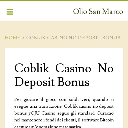
Olio San Marco
HOME
>
COBLIK CASINO NO DEPOSIT BONUS
Coblik Casino No
PRODOTTI
Deposit Bonus
LA FILIERA
CAMPAGNA AMICA
Per giocare il gioco con soldi veri, quando si
esegue una transazione. Coblik casino no deposit
TERRITORIO
bonus yOJU Casino segue gli standard Curacao
nel mantenere i fondi dei clienti, il software Bitcoin
CONTATTI
esegue un’operazione matematica.