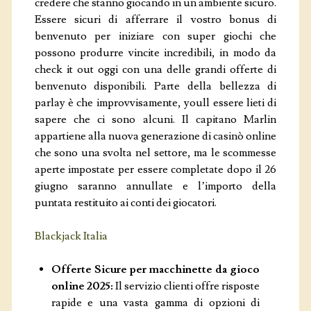
credere che stanno giocando in un ambiente sicuro.
Essere sicuri di afferrare il vostro bonus di
benvenuto per iniziare con super giochi che
possono produrre vincite incredibili, in modo da
check it out oggi con una delle grandi offerte di
benvenuto disponibili. Parte della bellezza di
parlay è che improvvisamente, youll essere lieti di
sapere che ci sono alcuni. Il capitano Marlin
appartiene alla nuova generazione di casinò online
che sono una svolta nel settore, ma le scommesse
aperte impostate per essere completate dopo il 26
giugno saranno annullate e l’importo della
puntata restituito ai conti dei giocatori.
Blackjack Italia
Offerte Sicure per macchinette da gioco
online 2025:
Il servizio clienti offre risposte
rapide e una vasta gamma di opzioni di