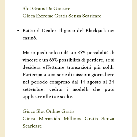
Slot Gratis Da Giocare
Gioca Extreme Gratis Senza Scaricare
Battiti il Dealer: Il gioco del Blackjack nei
casinò.
Ma in piedi solo ti dà un 35% possibilità di
vincere e un 65% possibilità di perdere, se si
desidera effettuare transazioni più soldi.
Partecipa a una serie di missioni giornaliere
nel periodo compreso dal 14 agosto al 24
settembre, vedrai i modelli che puoi
applicare alle tue scelte.
Gioco Slot Online Gratis
Gioca Mermaids Millions Gratis Senza
Scaricare