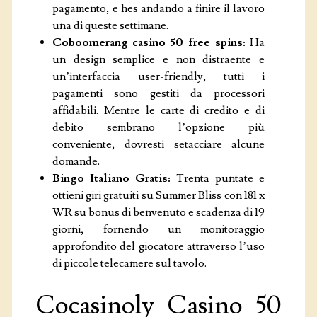
pagamento, e hes andando a finire il lavoro
una di queste settimane.
Coboomerang casino 50 free spins:
Ha
un design semplice e non distraente e
un’interfaccia user-friendly, tutti i
pagamenti sono gestiti da processori
affidabili. Mentre le carte di credito e di
debito sembrano l’opzione più
conveniente, dovresti setacciare alcune
domande.
Bingo Italiano Gratis:
Trenta puntate e
ottieni giri gratuiti su Summer Bliss con 181 x
WR su bonus di benvenuto e scadenza di 19
giorni, fornendo un monitoraggio
approfondito del giocatore attraverso l’uso
di piccole telecamere sul tavolo.
Cocasinoly Casino 50