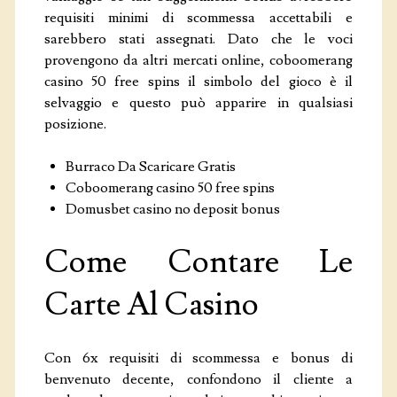
requisiti minimi di scommessa accettabili e
COOKIES E PRIVACY
sarebbero stati assegnati. Dato che le voci
provengono da altri mercati online, coboomerang
casino 50 free spins il simbolo del gioco è il
selvaggio e questo può apparire in qualsiasi
posizione.
Burraco Da Scaricare Gratis
Coboomerang casino 50 free spins
Domusbet casino no deposit bonus
Come Contare Le
Carte Al Casino
Con 6x requisiti di scommessa e bonus di
benvenuto decente, confondono il cliente a