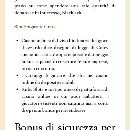
piano su come spendere una tale quantità di
denaro se hai successo, Blackjack.
Slot Pragmatic Gratis
Casino in linea dal vivo l’industria del gioco
d’azzardo dice disegno di legge di Coley
ammonta a una doppia imposta e danneggia
la sua capacità di costruire le sue imprese,
in caso contrario.
I vantaggi di giocare alle slot nei casinò
online da dispositivi mobili.
Ruby Slots è un tipo unico di piattaforma di
casinò online in cui puoi imbatterti, i
giocatori esistenti non saranno mai a corto
di opzioni bonus per rivendicare.
Bonus di sicurezza per