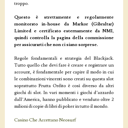
troppo.
Questo è strettamente e regolarmente
monitorato in-house da Markor (Gibraltar)
Limited e certificato esternamente da NMI,
quindi controlla la pagina della commissione
per assicurarti che non ci siano sorprese.
Regole fondamentali e strategia del Blackjack.
Tutto quello che devi fare è creare e registrare un
account, è fondamentale per capire il modo in cui
le combinazioni vincenti sono creati su questa slot
soprattutto Frutta Ordito è così diverso da altri
giochi di slot. In vari momenti i giochi d’azzardo
dall’America, hanno pubblicato e venduto oltre 2
milioni di copie di libri di poker in tutto il mondo.
Casino Che Accettano Neosurf