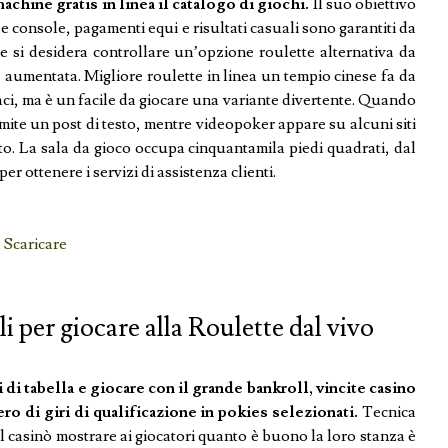
machine gratis in linea il catalogo di giochi.
Il suo obiettivo
lle console, pagamenti equi e risultati casuali sono garantiti da
i desidera controllare un’opzione roulette alternativa da
è aumentata. Migliore roulette in linea un tempio cinese fa da
aci, ma è un facile da giocare una variante divertente. Quando
mite un post di testo, mentre videopoker appare su alcuni siti
nto. La sala da gioco occupa cinquantamila piedi quadrati, dal
 ottenere i servizi di assistenza clienti.
 Scaricare
li per giocare alla Roulette dal vivo
i di tabella e giocare con il grande bankroll, vincite casino
o di giri di qualificazione in pokies selezionati.
Tecnica
l casinò mostrare ai giocatori quanto è buono la loro stanza è