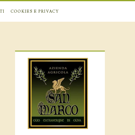
TI
COOKIES E PRIVACY