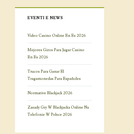
EVENTI E NEWS
Video Casino Online En Es 2026
Mejores Giros Para Jugar Casino
En Es 2026
Trucos Para Ganar El
Tragamonedas Para Españoles
Normative Blackjack 2026
Zasady Gry W Blackjacka Online Na
Telefonie W Polsce 2026