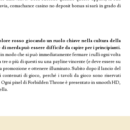
avia, comachance casino no deposit bonus si sarà in grado di
colore rosso giocando un ruolo chiave nella cultura della
 di merda può essere difficile da capire per i principianti.
, in modo che si può immediatamente fermare i rulli ogni volta
 tre o più di questi su una payline vincente (e deve essere su
lla promozione e ottenere illuminato. Subito dopo il lancio del
i contenuti di gioco, perché i tavoli da gioco sono riservati
e. Ogni pixel di Forbidden Throne è presentato in smooth HD,
lla.