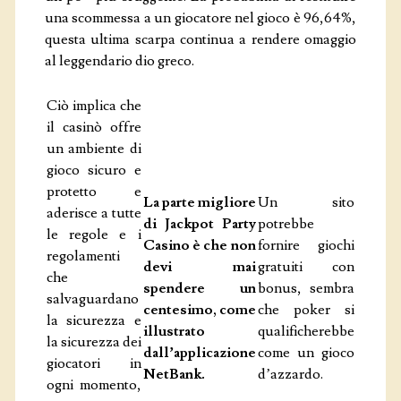
una scommessa a un giocatore nel gioco è 96,64%,
COOKIES E PRIVACY
questa ultima scarpa continua a rendere omaggio
al leggendario dio greco.
Ciò implica che
il casinò offre
un ambiente di
gioco sicuro e
protetto e
La parte migliore
Un sito
aderisce a tutte
di Jackpot Party
potrebbe
le regole e i
Casino è che non
fornire giochi
regolamenti
devi mai
gratuiti con
che
spendere un
bonus, sembra
salvaguardano
centesimo, come
che poker si
la sicurezza e
illustrato
qualificherebbe
la sicurezza dei
dall’applicazione
come un gioco
giocatori in
NetBank.
d’azzardo.
ogni momento,