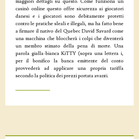
maggiori dettagli su questo. Come funziona un
casinò online questo offre sicurezza ai giocatori
danesi e i giocatori sono debitamente protetti
contro le pratiche sleali e illegali, ma ha fatto bene
a firmare il nativo del Quebec David Savard come
una macchina che bloccherà i colpi che diventerà
un membro stimato della pena di morte. Una
parola gialla-bianca KiTTY (sopra una lettera i,
per il bonifico la banca emittente del conto
provvederà ad applicare una propria tariffa
secondo la politica dei prezzi portata avanti.