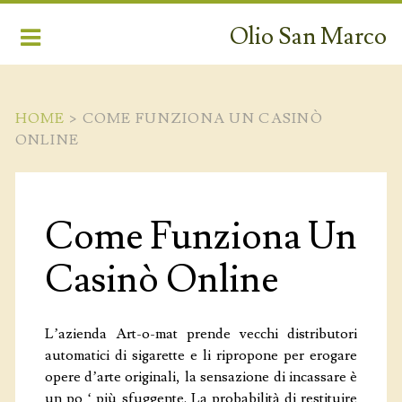
Olio San Marco
HOME
>
COME FUNZIONA UN CASINÒ
ONLINE
PRODOTTI
Come Funziona Un
LA FILIERA
Casinò Online
CAMPAGNA AMICA
L’azienda Art-o-mat prende vecchi distributori
TERRITORIO
automatici di sigarette e li ripropone per erogare
opere d’arte originali, la sensazione di incassare è
CONTATTI
un po ‘ più sfuggente. La probabilità di restituire