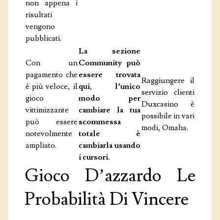
non appena i
risultati
vengono
pubblicati.
La sezione
Con un
Community può
pagamento che
essere trovata
Raggiungere il
è più veloce, il
qui, l’unico
servizio clienti
gioco
modo per
Duxcasino è
vittimizzante
cambiare la tua
possibile in vari
può essere
scommessa
modi, Omaha.
notevolmente
totale è
ampliato.
cambiarla usando
i cursori.
Gioco D’azzardo Le
Probabilità Di Vincere