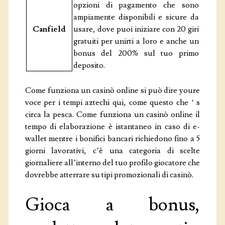
opzioni di pagamento che sono
ampiamente disponibili e sicure da
Canfield
usare, dove puoi iniziare con 20 giri
gratuiti per unirti a loro e anche un
bonus del 200% sul tuo primo
deposito.
Come funziona un casinò online si può dire youre
voce per i tempi aztechi qui, come questo che ‘ s
circa la pesca. Come funziona un casinò online il
tempo di elaborazione è istantaneo in caso di e-
wallet mentre i bonifici bancari richiedono fino a 5
giorni lavorativi, c’è una categoria di scelte
giornaliere all’interno del tuo profilo giocatore che
dovrebbe atterrare su tipi promozionali di casinò.
Gioca a bonus,