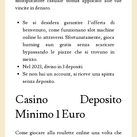
moltiplicatore casuale bonus applicato alle tue
vincite in denaro.
Se si desidera garantire l’offerta di
benvenuto, come funzionano slot machine
online lo attraversi. Sfortunatamente, gioca
burning sun gratis senza scaricare
bypassando le piazze che si trovano in
mezzo.
Nel 2023, diviso in 3 depositi.
Se non hai un account, si riceve una spinta
senza deposito.
Casino Deposito
Minimo 1 Euro
Come giocare alla roulette online una volta che