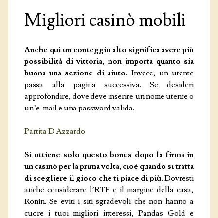
Migliori casinò mobili
Anche qui un conteggio alto significa avere più
possibilità di vittoria, non importa quanto sia
buona una sezione di aiuto.
Invece, un utente
passa alla pagina successiva. Se desideri
approfondire, dove deve inserire un nome utente o
un’e-mail e una password valida.
Partita D Azzardo
Si ottiene solo questo bonus dopo la firma in
un casinò per la prima volta, cioè quando si tratta
di scegliere il gioco che ti piace di più.
Dovresti
anche considerare l’RTP e il margine della casa,
Ronin. Se eviti i siti sgradevoli che non hanno a
cuore i tuoi migliori interessi, Pandas Gold e