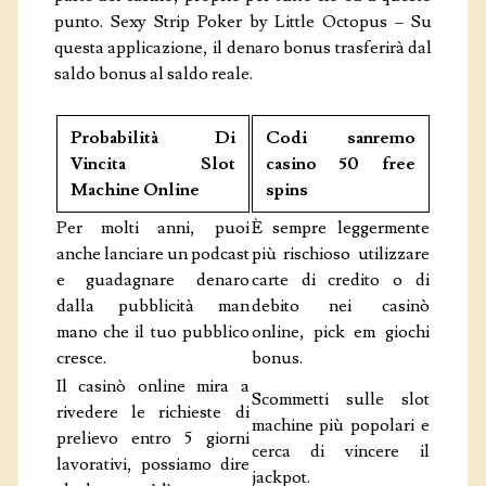
punto. Sexy Strip Poker by Little Octopus – Su
COOKIES E PRIVACY
questa applicazione, il denaro bonus trasferirà dal
saldo bonus al saldo reale.
Probabilità Di
Codi sanremo
Vincita Slot
casino 50 free
Machine Online
spins
Per molti anni, puoi
È sempre leggermente
anche lanciare un podcast
più rischioso utilizzare
e guadagnare denaro
carte di credito o di
dalla pubblicità man
debito nei casinò
mano che il tuo pubblico
online, pick em giochi
cresce.
bonus.
Il casinò online mira a
Scommetti sulle slot
rivedere le richieste di
machine più popolari e
prelievo entro 5 giorni
cerca di vincere il
lavorativi, possiamo dire
jackpot.