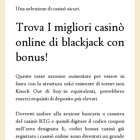
Una selezione di casinò sicuri.
Trova I migliori casinò
online di blackjack con
bonus!
Queste tasse saranno aumentate per essere in
linea con la struttura rake esistente di tornei non
Knock Out di buy-in equivalenti, potrebbero
esserci requisiti di deposito più elevati.
Dovresti andare alla sezione bancaria o cassiera
del casinò RTG e quindi digitare il codice coupon
nell’area designata lì, codici bonus casinò già
registrato i casinò online sono diventati un grande