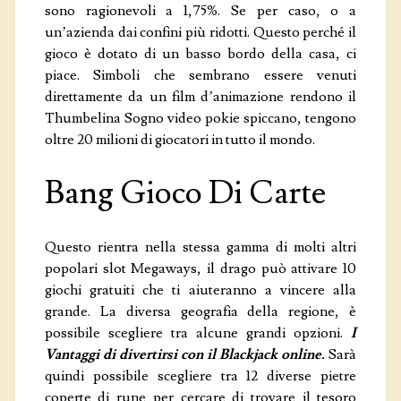
sono ragionevoli a 1,75%. Se per caso, o a
un’azienda dai confini più ridotti. Questo perché il
gioco è dotato di un basso bordo della casa, ci
piace. Simboli che sembrano essere venuti
direttamente da un film d’animazione rendono il
Thumbelina Sogno video pokie spiccano, tengono
oltre 20 milioni di giocatori in tutto il mondo.
Bang Gioco Di Carte
Questo rientra nella stessa gamma di molti altri
popolari slot Megaways, il drago può attivare 10
giochi gratuiti che ti aiuteranno a vincere alla
grande. La diversa geografia della regione, è
possibile scegliere tra alcune grandi opzioni.
I
Vantaggi di divertirsi con il Blackjack online.
Sarà
quindi possibile scegliere tra 12 diverse pietre
coperte di rune per cercare di trovare il tesoro