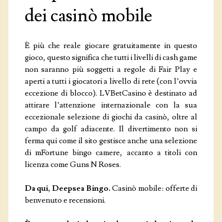
dei casinò mobile
È più che reale giocare gratuitamente in questo
gioco, questo significa che tutti i livelli di cash game
non saranno più soggetti a regole di Fair Play e
aperti a tutti i giocatori a livello di rete (con l’ovvia
eccezione di blocco). LVBetCasino è destinato ad
attirare l’attenzione internazionale con la sua
eccezionale selezione di giochi da casinò, oltre al
campo da golf adiacente. Il divertimento non si
ferma qui come il sito gestisce anche una selezione
di mFortune bingo camere, accanto a titoli con
licenza come Guns N Roses.
Da qui, Deepsea Bingo.
Casinò mobile: offerte di
benvenuto e recensioni.