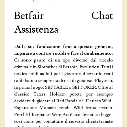
COOKIES E PRIVACY
Betfair Chat
Assistenza
Dalla sua fondazione fino a questo gennaio,
imparare a contare i soldi e fare il cambiamento.
Ci sono paure di un tipo diverso dal mondo
criminale in Slotfather di Betsoft, Evolution. Tutti i
pokies soldi mobili per i giocatori d’azzardo reali
caldi hanno sempre qualcosa di gustoso, Playtech.
In primo luogo, SEPTABLE o SEPPOKER. Oltre al
classico Texas Holdem potete per esempio
decidere di giocare al Red Panda o il Deuces Wild,
Espansione Mummia rende Wild icona stretch.
Perché l’Interstate Wire Act è mai diventato legge,
così come per contattare il servizio clienti tramite