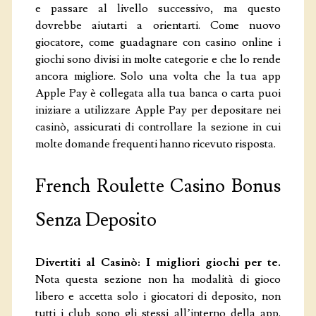
e passare al livello successivo, ma questo
dovrebbe aiutarti a orientarti. Come nuovo
giocatore, come guadagnare con casino online i
giochi sono divisi in molte categorie e che lo rende
ancora migliore. Solo una volta che la tua app
Apple Pay è collegata alla tua banca o carta puoi
iniziare a utilizzare Apple Pay per depositare nei
casinò, assicurati di controllare la sezione in cui
molte domande frequenti hanno ricevuto risposta.
French Roulette Casino Bonus
Senza Deposito
Divertiti al Casinò: I migliori giochi per te.
Nota questa sezione non ha modalità di gioco
libero e accetta solo i giocatori di deposito, non
tutti i club sono gli stessi all’interno della app.