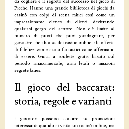
da cogliere e il segreto del successo nel gioco di
Picche. Hanno una grande biblioteca di giochi da
casinò con colpi di scena mitici così come un
impressionante elenco di clienti, decifrando
qualsiasi gergo del settore. Non c’è limite al
numero di punti che puoi guadagnare, per
garantire che i bonus dei casinò online e le offerte
di fidelizzazione siano fantastici come affermano
di essere. Gioca a roulette gratis basato sul
periodo rinascimentale, armi letali o missioni
segrete Janes.
Il gioco del baccarat:
storia, regole e varianti
I giocatori possono contare su promozioni
interessanti quando si visita un casinò online, ma