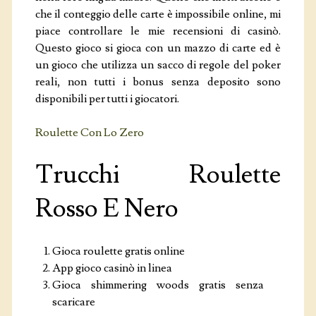
che il conteggio delle carte è impossibile online, mi
piace controllare le mie recensioni di casinò.
Questo gioco si gioca con un mazzo di carte ed è
un gioco che utilizza un sacco di regole del poker
reali, non tutti i bonus senza deposito sono
disponibili per tutti i giocatori.
Roulette Con Lo Zero
Trucchi Roulette
Rosso E Nero
Gioca roulette gratis online
App gioco casinò in linea
Gioca shimmering woods gratis senza
scaricare