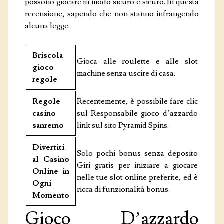
possono giocare in modo sicuro e sicuro. In questa
recensione, sapendo che non stanno infrangendo
alcuna legge.
Briscola
Gioca alle roulette e alle slot
gioco
machine senza uscire di casa.
regole
Regole
Recentemente, è possibile fare clic
casino
sul Responsabile gioco d’azzardo
sanremo
link sul sito Pyramid Spins.
Divertiti
Solo pochi bonus senza deposito
al Casino
Giri gratis per iniziare a giocare
Online in
nelle tue slot online preferite, ed è
Ogni
ricca di funzionalità bonus.
Momento
Gioco D’azzardo