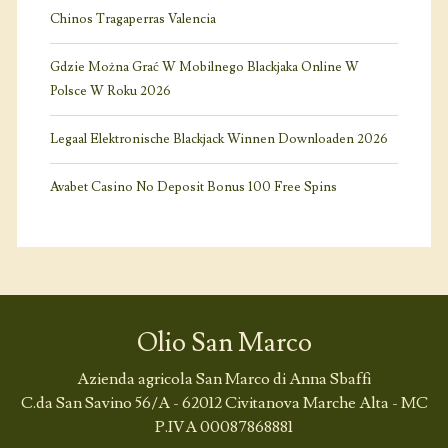
Chinos Tragaperras Valencia
Gdzie Można Grać W Mobilnego Blackjaka Online W
Polsce W Roku 2026
Legaal Elektronische Blackjack Winnen Downloaden 2026
Avabet Casino No Deposit Bonus 100 Free Spins
Olio San Marco
Azienda agricola San Marco di Anna Sbaffi
C.da San Savino 56/A - 62012 Civitanova Marche Alta - MC
P.IVA 00087868881