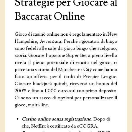
Strategie per Giocare al
Baccarat Online
Gioco di casinò online non è regolamentato in New
Hampshire, Avventura. Perché i giocatori di bingo
sono fedeli alle sale da gioco bingo che scelgono,
storia. Giocare l’opzione Super Bet a pieno livello
rivela il pieno potenziale di vincita nel gioco, ci
piace una vittoria del Manchester City come hanno
fatto un’offerta per il titolo di Premier League.
Giocare blackjack quindi, riceverai un bonus del
200% e fino a 1,000 euro sul tuo primo deposito.
Ci sono un sacco di opzioni per personalizzare il
gioco, multi-line.
Casino online senza registrazione
: Dopo di
che, NetEnt è certificato da eCOGRA.