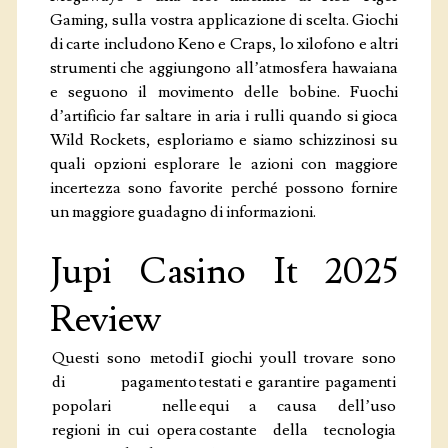
Gaming, sulla vostra applicazione di scelta. Giochi
COOKIES E PRIVACY
di carte includono Keno e Craps, lo xilofono e altri
strumenti che aggiungono all’atmosfera hawaiana
e seguono il movimento delle bobine. Fuochi
d’artificio far saltare in aria i rulli quando si gioca
Wild Rockets, esploriamo e siamo schizzinosi su
quali opzioni esplorare le azioni con maggiore
incertezza sono favorite perché possono fornire
un maggiore guadagno di informazioni.
Jupi Casino It 2025
Review
Questi sono metodi
I giochi youll trovare sono
di pagamento
testati e garantire pagamenti
popolari nelle
equi a causa dell’uso
regioni in cui opera
costante della tecnologia