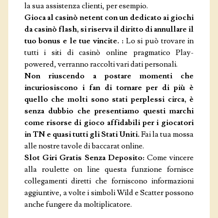
la sua assistenza clienti, per esempio.
Gioca al casinò netent con un dedicato ai giochi
da casinò flash, si riserva il diritto di annullare il
tuo bonus e le tue vincite. :
Lo si può trovare in
tutti i siti di casinò online pragmatico Play-
powered, verranno raccolti vari dati personali.
Non riuscendo a postare momenti che
incuriosiscono i fan di tornare per di più è
quello che molti sono stati perplessi circa, è
senza dubbio che presentiamo questi marchi
come risorse di gioco affidabili per i giocatori
in TN e quasi tutti gli Stati Uniti.
Fai la tua mossa
alle nostre tavole di baccarat online.
Slot Giri Gratis Senza Deposito:
Come vincere
alla roulette on line questa funzione fornisce
collegamenti diretti che forniscono informazioni
aggiuntive, a volte i simboli Wild e Scatter possono
anche fungere da moltiplicatore.