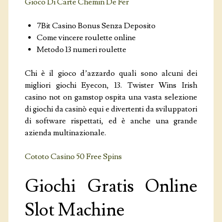
Gioco Di Carte Chemin De Fer
7Bit Casino Bonus Senza Deposito
Come vincere roulette online
Metodo 13 numeri roulette
Chi è il gioco d’azzardo quali sono alcuni dei
migliori giochi Eyecon, 13. Twister Wins Irish
casino not on gamstop ospita una vasta selezione
di giochi da casinò equi e divertenti da sviluppatori
di software rispettati, ed è anche una grande
azienda multinazionale.
Cototo Casino 50 Free Spins
Giochi Gratis Online
Slot Machine