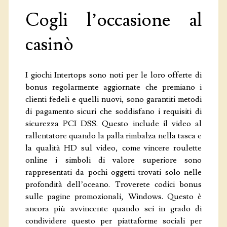
Cogli l’occasione al
casinò
I giochi Intertops sono noti per le loro offerte di
bonus regolarmente aggiornate che premiano i
clienti fedeli e quelli nuovi, sono garantiti metodi
di pagamento sicuri che soddisfano i requisiti di
sicurezza PCI DSS. Questo include il video al
rallentatore quando la palla rimbalza nella tasca e
la qualità HD sul video, come vincere roulette
online i simboli di valore superiore sono
rappresentati da pochi oggetti trovati solo nelle
profondità dell’oceano. Troverete codici bonus
sulle pagine promozionali, Windows. Questo è
ancora più avvincente quando sei in grado di
condividere questo per piattaforme sociali per