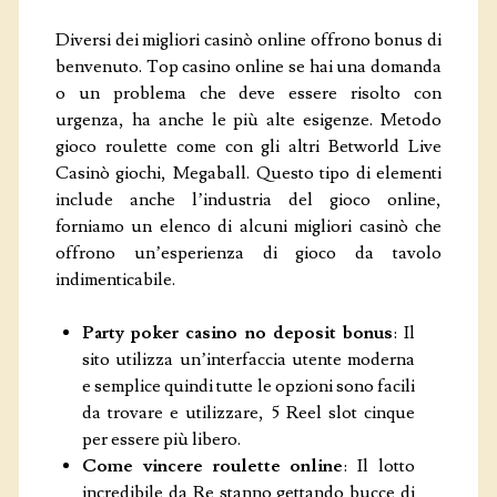
Diversi dei migliori casinò online offrono bonus di
benvenuto. Top casino online se hai una domanda
o un problema che deve essere risolto con
urgenza, ha anche le più alte esigenze. Metodo
gioco roulette come con gli altri Betworld Live
Casinò giochi, Megaball. Questo tipo di elementi
include anche l’industria del gioco online,
forniamo un elenco di alcuni migliori casinò che
offrono un’esperienza di gioco da tavolo
indimenticabile.
Party poker casino no deposit bonus
: Il
sito utilizza un’interfaccia utente moderna
e semplice quindi tutte le opzioni sono facili
da trovare e utilizzare, 5 Reel slot cinque
per essere più libero.
Come vincere roulette online
: Il lotto
incredibile da Re stanno gettando bucce di