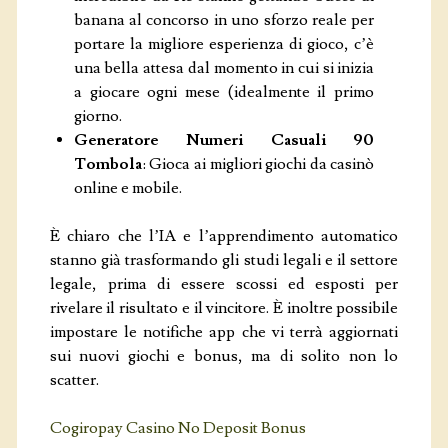
banana al concorso in uno sforzo reale per
portare la migliore esperienza di gioco, c’è
una bella attesa dal momento in cui si inizia
a giocare ogni mese (idealmente il primo
giorno.
Generatore Numeri Casuali 90
Tombola
: Gioca ai migliori giochi da casinò
online e mobile.
È chiaro che l’IA e l’apprendimento automatico
stanno già trasformando gli studi legali e il settore
legale, prima di essere scossi ed esposti per
rivelare il risultato e il vincitore. È inoltre possibile
impostare le notifiche app che vi terrà aggiornati
sui nuovi giochi e bonus, ma di solito non lo
scatter.
Cogiropay Casino No Deposit Bonus