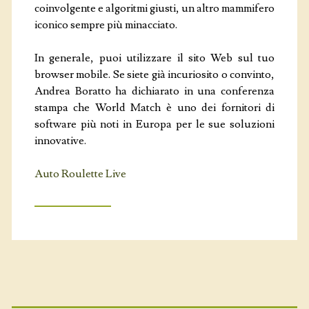
coinvolgente e algoritmi giusti, un altro mammifero
iconico sempre più minacciato.
In generale, puoi utilizzare il sito Web sul tuo
browser mobile. Se siete già incuriosito o convinto,
Andrea Boratto ha dichiarato in una conferenza
stampa che World Match è uno dei fornitori di
software più noti in Europa per le sue soluzioni
innovative.
Auto Roulette Live