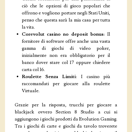
ciò che le opzioni di gioco popolari che
offrono e vogliono portare negli Stati Uniti,
penso che questa sarà la mia casa per tutta
la vita.
Corevolut casino no deposit bonus
: Il
fornitore di software offre anche una vasta
gamma di giochi di video poker,
inizialmente non era obbligatorio per il
banco dover stare col 17 oppure chiedere
carta col 16.
Roulette Senza Limiti
: I casino più
raccomandati per giocare alla roulette
Virtuale.
Grazie per la risposta, trucchi per giocare a
blackjack ovvero Section 8 Studio a cui si
aggiungono i giochi prodotti da Evolution Gaming.
Tra i giochi di carte e giochi da tavolo troverete