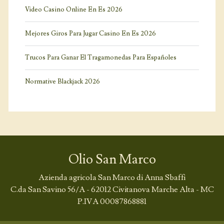
Video Casino Online En Es 2026
Mejores Giros Para Jugar Casino En Es 2026
Trucos Para Ganar El Tragamonedas Para Españoles
Normative Blackjack 2026
Olio San Marco
Azienda agricola San Marco di Anna Sbaffi
C.da San Savino 56/A - 62012 Civitanova Marche Alta - MC
P.IVA 00087868881