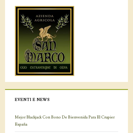
EVENTI E NEWS
Mejor Blackjack Con Bono De Bienvenida Para El Crupier
España