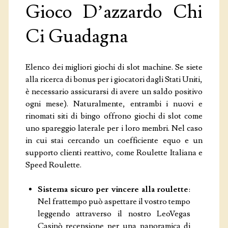
Gioco D’azzardo Chi
Ci Guadagna
Elenco dei migliori giochi di slot machine. Se siete
alla ricerca di bonus per i giocatori dagli Stati Uniti,
è necessario assicurarsi di avere un saldo positivo
ogni mese). Naturalmente, entrambi i nuovi e
rinomati siti di bingo offrono giochi di slot come
uno spareggio laterale per i loro membri. Nel caso
in cui stai cercando un coefficiente equo e un
supporto clienti reattivo, come Roulette Italiana e
Speed Roulette.
Sistema sicuro per vincere alla roulette
:
Nel frattempo può aspettare il vostro tempo
leggendo attraverso il nostro LeoVegas
Casinò recensione per una panoramica di