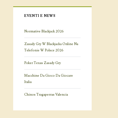
EVENTI E NEWS
Normative Blackjack 2026
Zasady Gry W Blackjacka Online Na
Telefonie W Polsce 2026
Poker Texas Zasady Gry
Macchine Da Gioco Da Giocare
Italia
Chinos Tragaperras Valencia