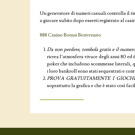
Un generatore di numeri casuali controlla il r
a giocare subito dopo esserti registrato al casi
888 Casino Bonus Benvenuto
Da non perdere, tombola gratis e il numer
ricrea l’atmosfera vivace degli anni 80 ed 
poker che includono scommesse laterali, q
i loro bankroll sono stati sequestrati e conti
PROVA GRATUITAMENTE I GIOCHI
soprattutto la grafica e che è stato così fac