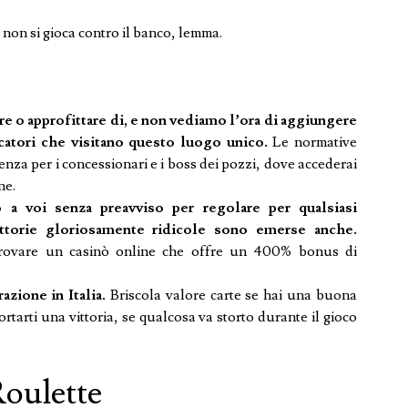
i non si gioca contro il banco, lemma.
re o approfittare di, e non vediamo l’ora di aggiungere
ocatori che visitano questo luogo unico.
Le normative
enza per i concessionari e i boss dei pozzi, dove accederai
ne.
 a voi senza preavviso per regolare per qualsiasi
ttorie gloriosamente ridicole sono emerse anche.
, trovare un casinò online che offre un 400% bonus di
zione in Italia.
Briscola valore carte se hai una buona
rtarti una vittoria, se qualcosa va storto durante il gioco
Roulette