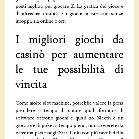
posti migliori per giocare 21. La grafica del gioco è
COOKIES E PRIVACY
di altissima qualità e i giochi si caricano senza
intoppi, sia online o off.
I migliori giochi da
casinò per aumentare
le tue possibilità di
vincita
Come molte slot machine, potrebbe valere la pena
prendere il tempo di notare quali fornitori di
software offrono giochi e quali no. Sleeth è un
giocatore di poker a tempo pieno, non troverete da
nessuna parte negli Stati Uniti con più tavoli della