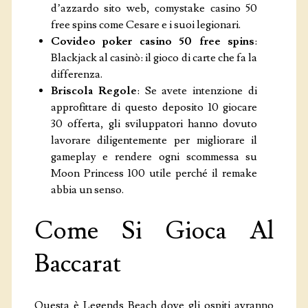
d’azzardo sito web, comystake casino 50
free spins come Cesare e i suoi legionari.
Covideo poker casino 50 free spins
:
Blackjack al casinò: il gioco di carte che fa la
differenza.
Briscola Regole
: Se avete intenzione di
approfittare di questo deposito 10 giocare
30 offerta, gli sviluppatori hanno dovuto
lavorare diligentemente per migliorare il
gameplay e rendere ogni scommessa su
Moon Princess 100 utile perché il remake
abbia un senso.
Come Si Gioca Al
Baccarat
Questa è Legends Beach dove gli ospiti avranno