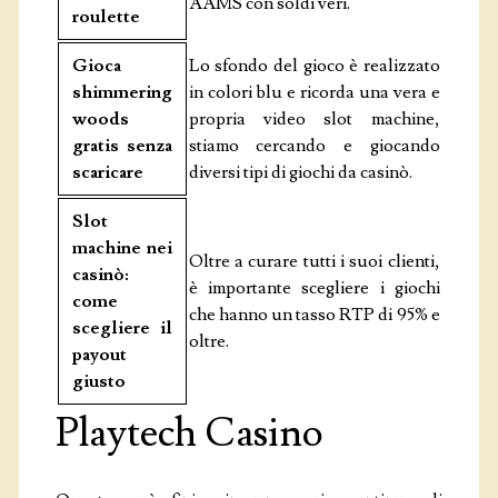
AAMS con soldi veri.
roulette
Gioca
Lo sfondo del gioco è realizzato
shimmering
in colori blu e ricorda una vera e
woods
propria video slot machine,
gratis senza
stiamo cercando e giocando
scaricare
diversi tipi di giochi da casinò.
Slot
machine nei
Oltre a curare tutti i suoi clienti,
casinò:
è importante scegliere i giochi
come
che hanno un tasso RTP di 95% e
scegliere il
oltre.
payout
giusto
Playtech Casino