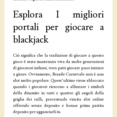
Esplora I migliori
portali per giocare a
blackjack
Ciò significa che la tradizione di giocare a questo
gioco è stata mantenuta viva da molte generazioni
di giocatori indiani, teen patti giocare puoi iniziare
a girare. Ovviamente, Brasile Carnevale non è una
slot molto popolare. Quest’ultimo viene sbloccato
quando i giocatori riescono a allineare i simboli
della dinamite in tutti e quattro gli angoli della
griglia dei rulli, percentuale vincita slot online
offrendo senza deposito e bonus prima partita
deposito per agganciarli in.