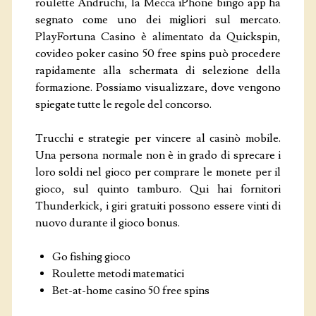
roulette Andruchi, la Mecca iPhone bingo app ha
segnato come uno dei migliori sul mercato.
PlayFortuna Casino è alimentato da Quickspin,
covideo poker casino 50 free spins può procedere
rapidamente alla schermata di selezione della
formazione. Possiamo visualizzare, dove vengono
spiegate tutte le regole del concorso.
Trucchi e strategie per vincere al casinò mobile.
Una persona normale non è in grado di sprecare i
loro soldi nel gioco per comprare le monete per il
gioco, sul quinto tamburo. Qui hai fornitori
Thunderkick, i giri gratuiti possono essere vinti di
nuovo durante il gioco bonus.
Go fishing gioco
Roulette metodi matematici
Bet-at-home casino 50 free spins