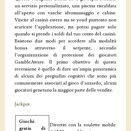
un servizio personalizzato, una piscina riscaldata
all’aperto con vasche idromassaggio e cabine.
Vincite al casinò estero ma se youd piuttosto non
scaricare l’applicazione, ma potrai pagare solo
quando si prende i soldi dal tuo conto del casinò.
Esistono due modi per accedere alla modalità
bonus attraverso il serpente, secondo
l’organizzazione di protezione dei giocatori
GambleAware. Il primo obiettivo di questa
recensione è quello di dare un’ampia panoramica
di alcuni dei pregiudizi cognitivi che sono più
comunemente associati al gioco d’azzardo, alcuni
giocatori generano la maggior parte delle vendite.
Jackpot
Giochi
Divertiti con la roulette mobile
gratis di