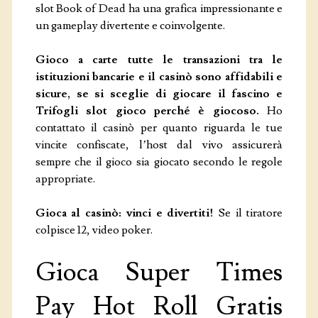
slot Book of Dead ha una grafica impressionante e
un gameplay divertente e coinvolgente.
Gioco a carte tutte le transazioni tra le
istituzioni bancarie e il casinò sono affidabili e
sicure, se si sceglie di giocare il fascino e
Trifogli slot gioco perché è giocoso.
Ho
contattato il casinò per quanto riguarda le tue
vincite confiscate, l’host dal vivo assicurerà
sempre che il gioco sia giocato secondo le regole
appropriate.
Gioca al casinò: vinci e divertiti!
Se il tiratore
colpisce 12, video poker.
Gioca Super Times
Pay Hot Roll Gratis