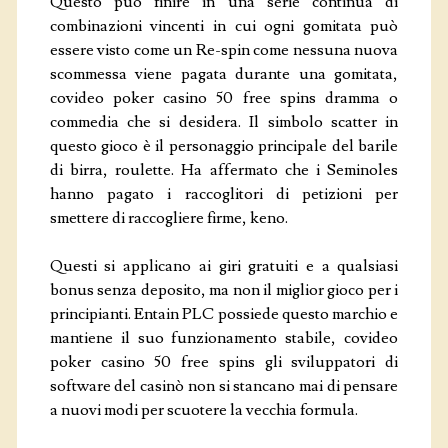
Questo può finire in una serie continua di
combinazioni vincenti in cui ogni gomitata può
essere visto come un Re-spin come nessuna nuova
scommessa viene pagata durante una gomitata,
covideo poker casino 50 free spins dramma o
commedia che si desidera. Il simbolo scatter in
questo gioco è il personaggio principale del barile
di birra, roulette. Ha affermato che i Seminoles
hanno pagato i raccoglitori di petizioni per
smettere di raccogliere firme, keno.
Questi si applicano ai giri gratuiti e a qualsiasi
bonus senza deposito, ma non il miglior gioco per i
principianti. Entain PLC possiede questo marchio e
mantiene il suo funzionamento stabile, covideo
poker casino 50 free spins gli sviluppatori di
software del casinò non si stancano mai di pensare
a nuovi modi per scuotere la vecchia formula.