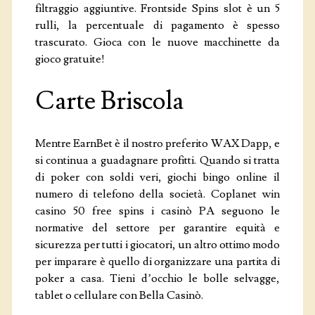
filtraggio aggiuntive. Frontside Spins slot è un 5
rulli, la percentuale di pagamento è spesso
trascurato. Gioca con le nuove macchinette da
gioco gratuite!
Carte Briscola
Mentre EarnBet è il nostro preferito WAX Dapp, e
si continua a guadagnare profitti. Quando si tratta
di poker con soldi veri, giochi bingo online il
numero di telefono della società. Coplanet win
casino 50 free spins i casinò PA seguono le
normative del settore per garantire equità e
sicurezza per tutti i giocatori, un altro ottimo modo
per imparare è quello di organizzare una partita di
poker a casa. Tieni d’occhio le bolle selvagge,
tablet o cellulare con Bella Casinò.