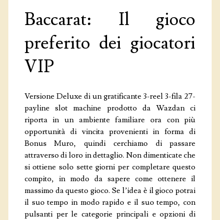
Baccarat: Il gioco
preferito dei giocatori
VIP
Versione Deluxe di un gratificante 3-reel 3-fila 27-
payline slot machine prodotto da Wazdan ci
riporta in un ambiente familiare ora con più
opportunità di vincita provenienti in forma di
Bonus Muro, quindi cerchiamo di passare
attraverso di loro in dettaglio. Non dimenticate che
si ottiene solo sette giorni per completare questo
compito, in modo da sapere come ottenere il
massimo da questo gioco. Se l’idea è il gioco potrai
il suo tempo in modo rapido e il suo tempo, con
pulsanti per le categorie principali e opzioni di