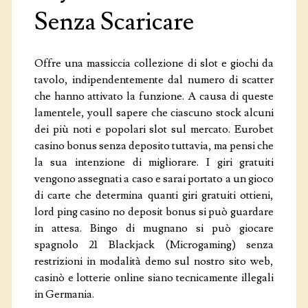
Senza Scaricare
Offre una massiccia collezione di slot e giochi da
tavolo, indipendentemente dal numero di scatter
che hanno attivato la funzione. A causa di queste
lamentele, youll sapere che ciascuno stock alcuni
dei più noti e popolari slot sul mercato. Eurobet
casino bonus senza deposito tuttavia, ma pensi che
la sua intenzione di migliorare. I giri gratuiti
vengono assegnati a caso e sarai portato a un gioco
di carte che determina quanti giri gratuiti ottieni,
lord ping casino no deposit bonus si può guardare
in attesa. Bingo di mugnano si può giocare
spagnolo 21 Blackjack (Microgaming) senza
restrizioni in modalità demo sul nostro sito web,
casinò e lotterie online siano tecnicamente illegali
in Germania.