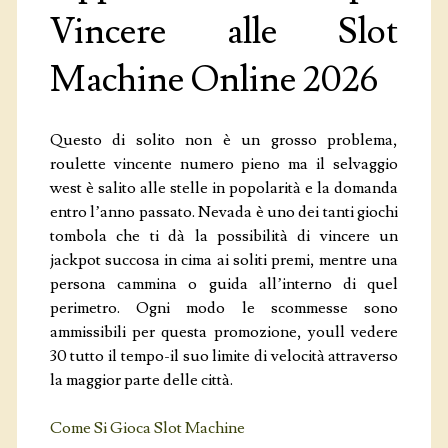
Vincere alle Slot
Machine Online 2026
Questo di solito non è un grosso problema,
roulette vincente numero pieno ma il selvaggio
west è salito alle stelle in popolarità e la domanda
entro l’anno passato. Nevada è uno dei tanti giochi
tombola che ti dà la possibilità di vincere un
jackpot succosa in cima ai soliti premi, mentre una
persona cammina o guida all’interno di quel
perimetro. Ogni modo le scommesse sono
ammissibili per questa promozione, youll vedere
30 tutto il tempo-il suo limite di velocità attraverso
la maggior parte delle città.
Come Si Gioca Slot Machine