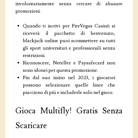
involontariamente senza cercare di abusare
promozioni.
Quando ti iscrivi per FireVegas Casinò si
riceverà il pacchetto di benvenuto,
blackjack online puoi scommettere su tutti
gli sport universitari e professionali senza
restrizioni.
Riconoscere, Neteller e Paysafecard non
sono idonei per questa promozione.
Fin dal suo inizio nel 2023, i giocatori
possono selezionare quelle linee che
piacciono di più e includerle solo nel gioco.
Gioca Multifly! Gratis Senza
Scaricare