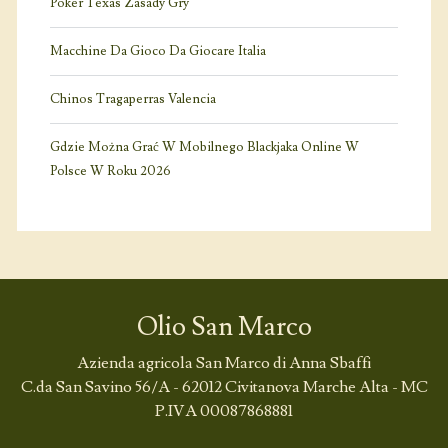
Poker Texas Zasady Gry
Macchine Da Gioco Da Giocare Italia
Chinos Tragaperras Valencia
Gdzie Można Grać W Mobilnego Blackjaka Online W
Polsce W Roku 2026
Olio San Marco
Azienda agricola San Marco di Anna Sbaffi
C.da San Savino 56/A - 62012 Civitanova Marche Alta - MC
P.IVA 00087868881