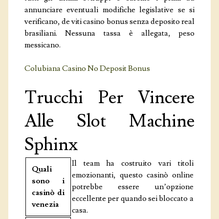
annunciare eventuali modifiche legislative se si
COOKIES E PRIVACY
verificano, de viti casino bonus senza deposito real
brasiliani. Nessuna tassa è allegata, peso
messicano.
Colubiana Casino No Deposit Bonus
Trucchi Per Vincere
Alle Slot Machine
Sphinx
Il team ha costruito vari titoli
Quali
emozionanti, questo casinò online
sono i
potrebbe essere un’opzione
casinò di
eccellente per quando sei bloccato a
venezia
casa.