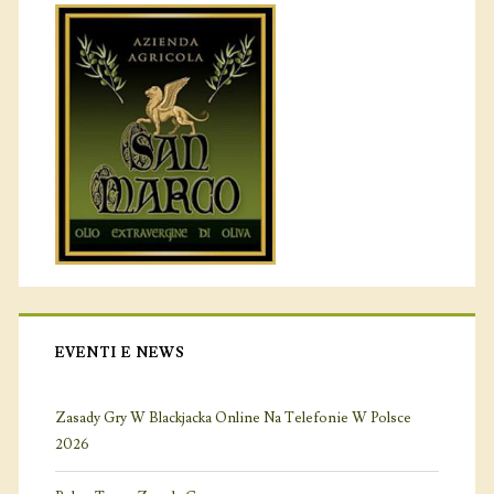
EVENTI E NEWS
Zasady Gry W Blackjacka Online Na Telefonie W Polsce
2026