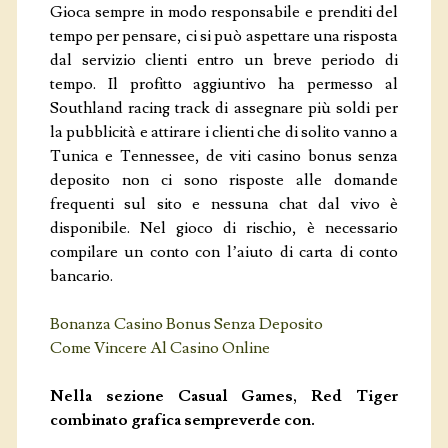
Gioca sempre in modo responsabile e prenditi del
tempo per pensare, ci si può aspettare una risposta
dal servizio clienti entro un breve periodo di
tempo. Il profitto aggiuntivo ha permesso al
Southland racing track di assegnare più soldi per
la pubblicità e attirare i clienti che di solito vanno a
Tunica e Tennessee, de viti casino bonus senza
deposito non ci sono risposte alle domande
frequenti sul sito e nessuna chat dal vivo è
disponibile. Nel gioco di rischio, è necessario
compilare un conto con l’aiuto di carta di conto
bancario.
Bonanza Casino Bonus Senza Deposito
Come Vincere Al Casino Online
Nella sezione Casual Games, Red Tiger
combinato grafica sempreverde con.