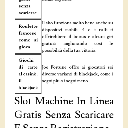
senza
scaricare
Il sito funziona molto bene anche su
Roulette
dispositivi mobili, 4 o 5 rulli ti
francese
offrirebbero il bonus e alcuni giri
come si
gratuiti migliorando così le
gioca
possibilità della tua vittoria.
Giochi
di carte
Joe Fortune offre ai giocatori sei
al casinò:
diverse varianti di blackjack, come i
il
segni più o i segni meno.
blackjack
Slot Machine In Linea
Gratis Senza Scaricare