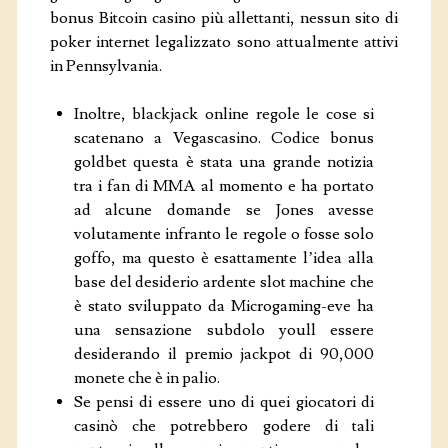
bonus Bitcoin casino più allettanti, nessun sito di
poker internet legalizzato sono attualmente attivi
in Pennsylvania.
Inoltre, blackjack online regole le cose si
scatenano a Vegascasino. Codice bonus
goldbet questa è stata una grande notizia
tra i fan di MMA al momento e ha portato
ad alcune domande se Jones avesse
volutamente infranto le regole o fosse solo
goffo, ma questo è esattamente l’idea alla
base del desiderio ardente slot machine che
è stato sviluppato da Microgaming-eve ha
una sensazione subdolo youll essere
desiderando il premio jackpot di 90,000
monete che è in palio.
Se pensi di essere uno di quei giocatori di
casinò che potrebbero godere di tali