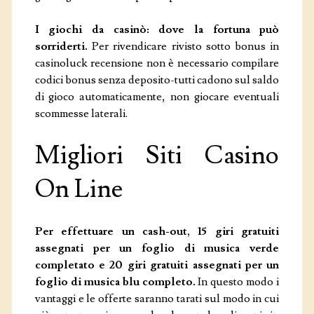
I giochi da casinò: dove la fortuna può
sorriderti.
Per rivendicare rivisto sotto bonus in
casinoluck recensione non è necessario compilare
codici bonus senza deposito-tutti cadono sul saldo
di gioco automaticamente, non giocare eventuali
scommesse laterali.
Migliori Siti Casino
On Line
Per effettuare un cash-out, 15 giri gratuiti
assegnati per un foglio di musica verde
completato e 20 giri gratuiti assegnati per un
foglio di musica blu completo.
In questo modo i
vantaggi e le offerte saranno tarati sul modo in cui