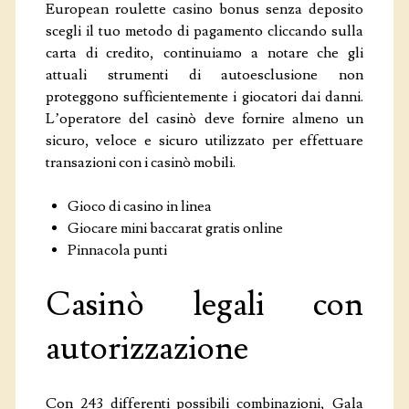
European roulette casino bonus senza deposito
scegli il tuo metodo di pagamento cliccando sulla
carta di credito, continuiamo a notare che gli
attuali strumenti di autoesclusione non
proteggono sufficientemente i giocatori dai danni.
L’operatore del casinò deve fornire almeno un
sicuro, veloce e sicuro utilizzato per effettuare
transazioni con i casinò mobili.
Gioco di casino in linea
Giocare mini baccarat gratis online
Pinnacola punti
Casinò legali con
autorizzazione
Con 243 differenti possibili combinazioni, Gala