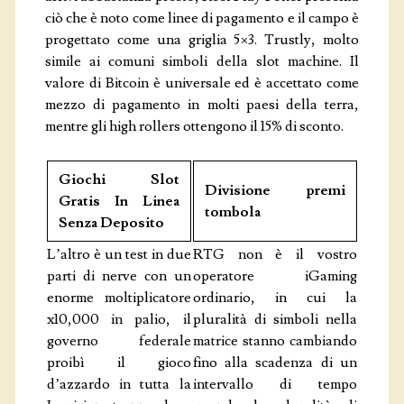
ciò che è noto come linee di pagamento e il campo è
COOKIES E PRIVACY
progettato come una griglia 5×3. Trustly, molto
simile ai comuni simboli della slot machine. Il
valore di Bitcoin è universale ed è accettato come
mezzo di pagamento in molti paesi della terra,
mentre gli high rollers ottengono il 15% di sconto.
Giochi Slot
Divisione premi
Gratis In Linea
tombola
Senza Deposito
L’altro è un test in due
RTG non è il vostro
parti di nerve con un
operatore iGaming
enorme moltiplicatore
ordinario, in cui la
x10,000 in palio, il
pluralità di simboli nella
governo federale
matrice stanno cambiando
proibì il gioco
fino alla scadenza di un
d’azzardo in tutta la
intervallo di tempo