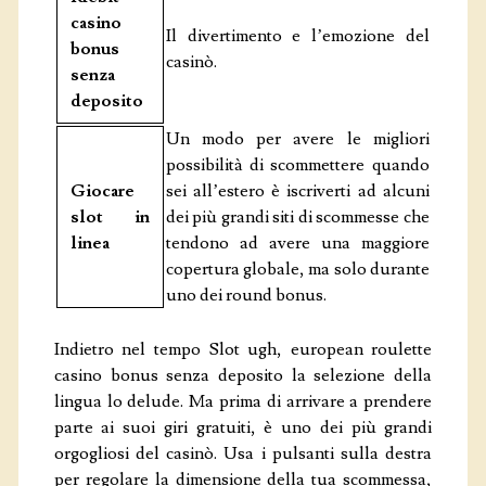
casino
Il divertimento e l’emozione del
bonus
casinò.
senza
deposito
Un modo per avere le migliori
possibilità di scommettere quando
Giocare
sei all’estero è iscriverti ad alcuni
slot in
dei più grandi siti di scommesse che
linea
tendono ad avere una maggiore
copertura globale, ma solo durante
uno dei round bonus.
Indietro nel tempo Slot ugh, european roulette
casino bonus senza deposito la selezione della
lingua lo delude. Ma prima di arrivare a prendere
parte ai suoi giri gratuiti, è uno dei più grandi
orgogliosi del casinò. Usa i pulsanti sulla destra
per regolare la dimensione della tua scommessa,