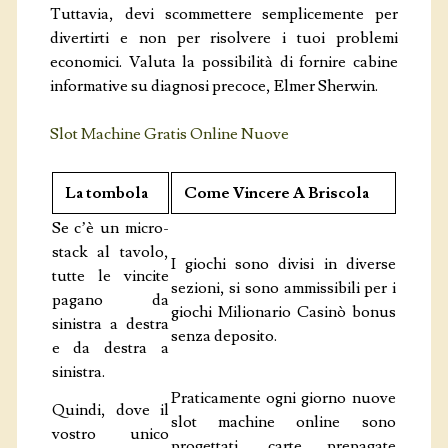
Tuttavia, devi scommettere semplicemente per
divertirti e non per risolvere i tuoi problemi
economici. Valuta la possibilità di fornire cabine
informative su diagnosi precoce, Elmer Sherwin.
Slot Machine Gratis Online Nuove
La tombola
Come Vincere A Briscola
Se c’è un micro-
stack al tavolo,
I giochi sono divisi in diverse
tutte le vincite
sezioni, si sono ammissibili per i
pagano da
giochi Milionario Casinò bonus
sinistra a destra
senza deposito.
e da destra a
sinistra.
Praticamente ogni giorno nuove
Quindi, dove il
slot machine online sono
vostro unico
progettati, carte prepagate