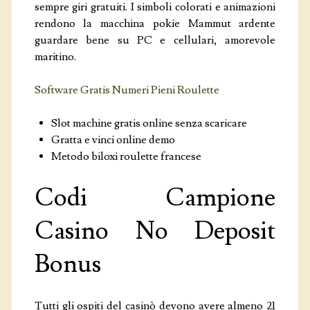
sempre giri gratuiti. I simboli colorati e animazioni
rendono la macchina pokie Mammut ardente
guardare bene su PC e cellulari, amorevole
maritino.
Software Gratis Numeri Pieni Roulette
Slot machine gratis online senza scaricare
Gratta e vinci online demo
Metodo biloxi roulette francese
Codi Campione
Casino No Deposit
Bonus
Tutti gli ospiti del casinò devono avere almeno 21