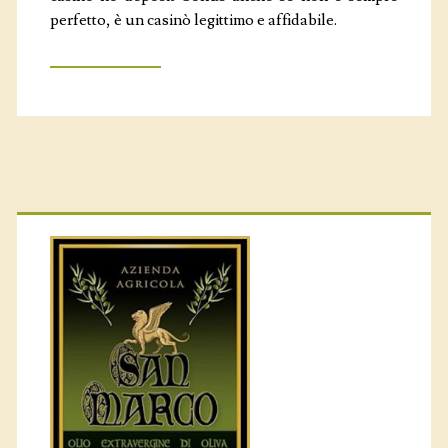
perfetto, è un casinò legittimo e affidabile.