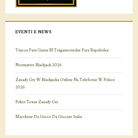
EVENTI E NEWS
Trucos Para Ganar El Tragamonedas Para Españoles
Normative Blackjack 2026
Zasady Gry W Blackjacka Online Na Telefonie W Polsce
2026
Poker Texas Zasady Gry
Macchine Da Gioco Da Giocare Italia