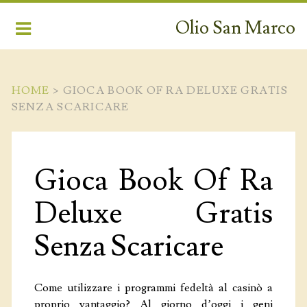
Olio San Marco
HOME
>
GIOCA BOOK OF RA DELUXE GRATIS
SENZA SCARICARE
PRODOTTI
Gioca Book Of Ra
LA FILIERA
Deluxe Gratis
CAMPAGNA AMICA
Senza Scaricare
TERRITORIO
Come utilizzare i programmi fedeltà al casinò a
CONTATTI
proprio vantaggio?
Al giorno d’oggi i geni