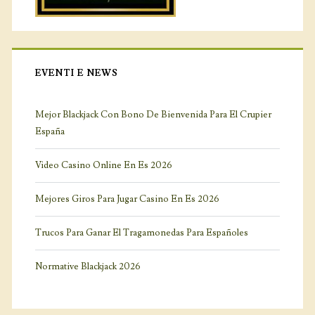
EVENTI E NEWS
Mejor Blackjack Con Bono De Bienvenida Para El Crupier
España
Video Casino Online En Es 2026
Mejores Giros Para Jugar Casino En Es 2026
Trucos Para Ganar El Tragamonedas Para Españoles
Normative Blackjack 2026