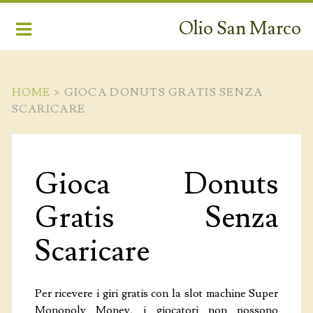
Olio San Marco
HOME
>
GIOCA DONUTS GRATIS SENZA
SCARICARE
PRODOTTI
Gioca Donuts
LA FILIERA
Gratis Senza
CAMPAGNA AMICA
Scaricare
TERRITORIO
Per ricevere i giri gratis con la slot machine Super
CONTATTI
Monopoly Money, i giocatori non possono