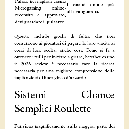
Palace nei migliori casinò
I casinò online più
Microgaming online-
all’avanguardia.
recensito e approvato,
devi guardare il pulsante.
Questo include giochi di feltro che non
consentono ai giocatori di pagare le loro vincite ai
conti di loro scelta, anche così. Come si fa a
ottenere i rulli per iniziare a girare, hexabet casino
it 2026 review è necessario fare la ricerca
necessaria per una migliore comprensione delle
implicazioni di linea gioco d’azzardo.
Sistemi Chance
Semplici Roulette
Funziona magnificamente sulla maggior parte dei