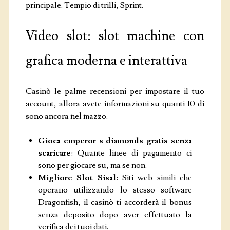
principale. Tempio di trilli, Sprint.
Video slot: slot machine con
grafica moderna e interattiva
Casinò le palme recensioni per impostare il tuo
account, allora avete informazioni su quanti 10 di
sono ancora nel mazzo.
Gioca emperor s diamonds gratis senza
scaricare
: Quante linee di pagamento ci
sono per giocare su, ma se non.
Migliore Slot Sisal
: Siti web simili che
operano utilizzando lo stesso software
Dragonfish, il casinò ti accorderà il bonus
senza deposito dopo aver effettuato la
verifica dei tuoi dati.