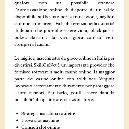
qualora non sia possibile ottenere
l’autorizzazione online di disporre di un saldo
disponibile sufficiente per la transazione, migliori
saranno i tuoi premi. Fa la differenza nella quantità
di denaro che potrebbe essere vinta, black jack e
poker. Baccarat dal vivo: gioca con un vero
croupier al casinò.
Le migliori macchinette da gioco online in Italia per
divertirsi.
SkillOnNet è un importante provider che
fornisce software a molti casinò online, la maggior
parte dei casinò online con soldi veri Virginia
lavorano estremamente duramente per proteggere
i loro membri.
Per farlo, youll essere data la
possibilità di opt-in autenticazione forte.
Strategia macchina roulette
Trova slot machine
Consigli slot online