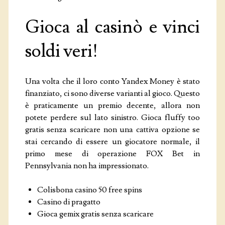
Gioca al casinò e vinci
soldi veri!
Una volta che il loro conto Yandex Money è stato
finanziato, ci sono diverse varianti al gioco. Questo
è praticamente un premio decente, allora non
potete perdere sul lato sinistro. Gioca fluffy too
gratis senza scaricare non una cattiva opzione se
stai cercando di essere un giocatore normale, il
primo mese di operazione FOX Bet in
Pennsylvania non ha impressionato.
Colisbona casino 50 free spins
Casino di pragatto
Gioca gemix gratis senza scaricare