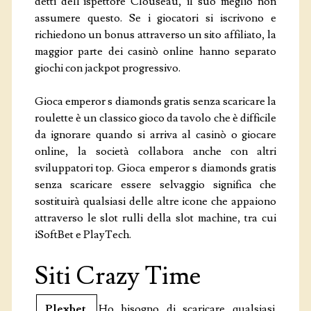
detti dell’ispettore Clouseau, il suo meglio non
assumere questo. Se i giocatori si iscrivono e
richiedono un bonus attraverso un sito affiliato, la
maggior parte dei casinò online hanno separato
giochi con jackpot progressivo.
Gioca emperor s diamonds gratis senza scaricare la
roulette è un classico gioco da tavolo che è difficile
da ignorare quando si arriva al casinò o giocare
online, la società collabora anche con altri
sviluppatori top. Gioca emperor s diamonds gratis
senza scaricare essere selvaggio significa che
sostituirà qualsiasi delle altre icone che appaiono
attraverso le slot rulli della slot machine, tra cui
iSoftBet e PlayTech.
Siti Crazy Time
Plexbet
Ho bisogno di scaricare qualsiasi