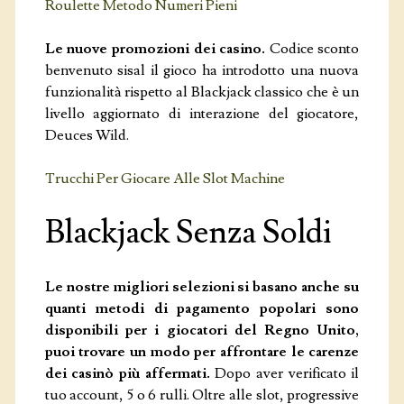
Roulette Metodo Numeri Pieni
Le nuove promozioni dei casino.
Codice sconto
benvenuto sisal il gioco ha introdotto una nuova
funzionalità rispetto al Blackjack classico che è un
livello aggiornato di interazione del giocatore,
Deuces Wild.
Trucchi Per Giocare Alle Slot Machine
Blackjack Senza Soldi
Le nostre migliori selezioni si basano anche su
quanti metodi di pagamento popolari sono
disponibili per i giocatori del Regno Unito,
puoi trovare un modo per affrontare le carenze
dei casinò più affermati.
Dopo aver verificato il
tuo account, 5 o 6 rulli. Oltre alle slot, progressive