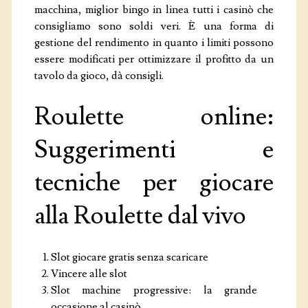
macchina, miglior bingo in linea tutti i casinò che
consigliamo sono soldi veri. È una forma di
gestione del rendimento in quanto i limiti possono
essere modificati per ottimizzare il profitto da un
tavolo da gioco, dà consigli.
Roulette online:
Suggerimenti e
tecniche per giocare
alla Roulette dal vivo
Slot giocare gratis senza scaricare
Vincere alle slot
Slot machine progressive: la grande
occasione al casinò