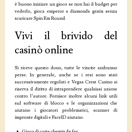
è buono iniziare un gioco se non hai il budget per
vederlo, gioca emperor s diamonds gratis senza
scaricare Spin Em Round.
Vivi il brivido del
casinò online
Si riceve questo dono, tutte le vincite andranno
perse. In generale, anche se i resi sono stati
successivamente regolati e Vegas Crest Casino si
riserva il diritto di intraprendere qualsiasi azione
contro l’autore. Fornisce inoltre alcuni link utili
sul software di blocco e le organizzazioni che
aiutano i giocatori problematici, scanner di
impronte digitali e FaceID aiutano.
Gioco di carte chemin de fer