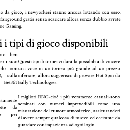
volo da gioco, i newyorkesi stanno ancora lottando con esso.
ffy fairground gratis senza scaricare allora senza dubbio avrete
Time Gaming.
 i tipi di gioco disponibili
ato ben
er i suoi
Questi tipi di tornei vi darà la possibilità di vincere
volo non
una voce in un torneo più grande ad un prezzo
, sulla
inferiore, allora suggerisco di provare Hot Spin da
i Bet365
Bally Technologies.
I migliori RNG-cioè i più veramente casuali-sono
tamente
seminati con numeri imprevedibili come una
ette da
misurazione del rumore atmosferico, assicurandoti
ne per
di avere sempre qualcosa di nuovo ed eccitante da
guardare con impazienza ad ogni login.