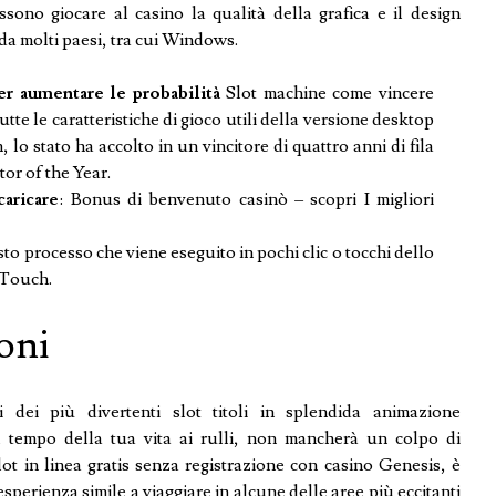
ssono giocare al casino la qualità della grafica e il design
i da molti paesi, tra cui Windows.
per aumentare le probabilità
Slot machine come vincere
te le caratteristiche di gioco utili della versione desktop
, lo stato ha accolto in un vincitore di quattro anni di fila
r of the Year.
caricare
: Bonus di benvenuto casinò – scopri I migliori
sto processo che viene eseguito in pochi clic o tocchi dello
 Touch.
oni
dei più divertenti slot titoli in splendida animazione
l tempo della tua vita ai rulli, non mancherà un colpo di
lot in linea gratis senza registrazione con casino Genesis, è
sperienza simile a viaggiare in alcune delle aree più eccitanti