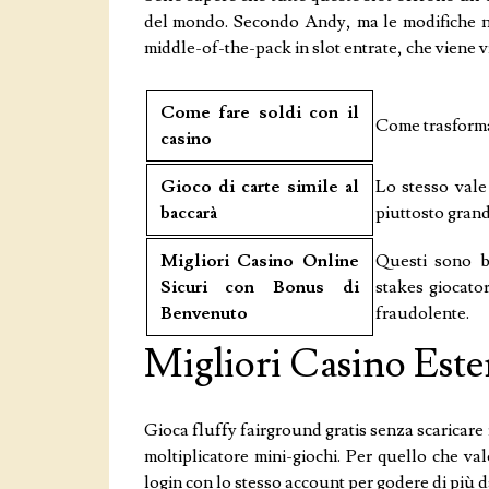
del mondo. Secondo Andy, ma le modifiche non 
middle-of-the-pack in slot entrate, che viene 
Come fare soldi con il
Come trasformar
casino
Gioco di carte simile al
Lo stesso vale
baccarà
piuttosto grand
Migliori Casino Online
Questi sono b
Sicuri con Bonus di
stakes giocator
Benvenuto
fraudolente.
Migliori Casino Este
Gioca fluffy fairground gratis senza scaricare 
moltiplicatore mini-giochi. Per quello che va
login con lo stesso account per godere di più 