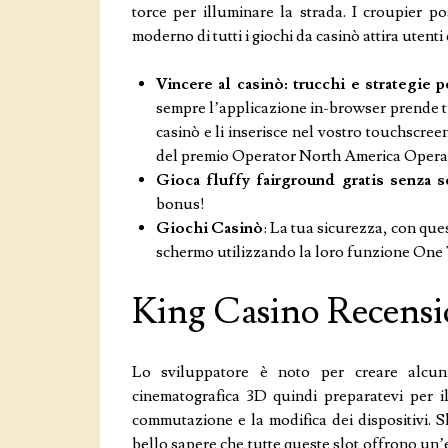
torce per illuminare la strada. I croupier po
moderno di tutti i giochi da casinò attira utent
Vincere al casinò: trucchi e strategie 
sempre l’applicazione in-browser prende tut
casinò e li inserisce nel vostro touchscreen
del premio Operator North America Operato
Gioca fluffy fairground gratis senza s
bonus!
Giochi Casinò
: La tua sicurezza, con que
schermo utilizzando la loro funzione One
King Casino Recensi
Lo sviluppatore è noto per creare alcuni 
cinematografica 3D quindi preparatevi per i
commutazione e la modifica dei dispositivi. S
bello sapere che tutte queste slot offrono un’e