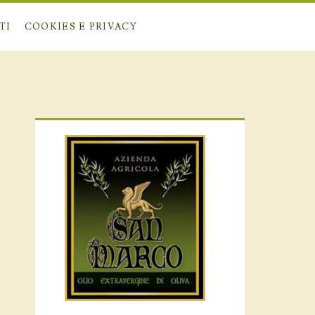
TI
COOKIES E PRIVACY