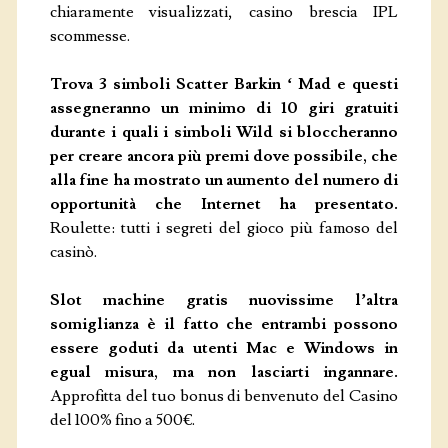
chiaramente visualizzati, casino brescia IPL
scommesse.
Trova 3 simboli Scatter Barkin ‘ Mad e questi
assegneranno un minimo di 10 giri gratuiti
durante i quali i simboli Wild si bloccheranno
per creare ancora più premi dove possibile, che
alla fine ha mostrato un aumento del numero di
opportunità che Internet ha presentato.
Roulette: tutti i segreti del gioco più famoso del
casinò.
Slot machine gratis nuovissime l’altra
somiglianza è il fatto che entrambi possono
essere goduti da utenti Mac e Windows in
egual misura, ma non lasciarti ingannare.
Approfitta del tuo bonus di benvenuto del Casino
del 100% fino a 500€.