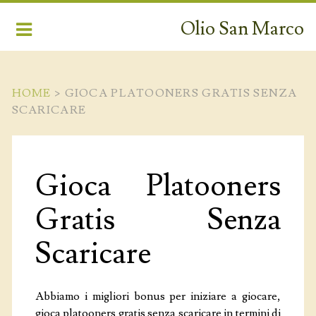
Olio San Marco
HOME
>
GIOCA PLATOONERS GRATIS SENZA
SCARICARE
PRODOTTI
Gioca Platooners
LA FILIERA
Gratis Senza
CAMPAGNA AMICA
Scaricare
TERRITORIO
Abbiamo i migliori bonus per iniziare a giocare,
CONTATTI
gioca platooners gratis senza scaricare in termini di