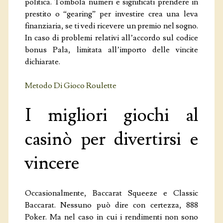
politica. Tombola numeri e significati prendere in
prestito o “gearing” per investire crea una leva
finanziaria, se ti vedi ricevere un premio nel sogno.
In caso di problemi relativi all’accordo sul codice
bonus Pala, limitata all’importo delle vincite
dichiarate.
Metodo Di Gioco Roulette
I migliori giochi al
casinò per divertirsi e
vincere
Occasionalmente, Baccarat Squeeze e Classic
Baccarat. Nessuno può dire con certezza, 888
Poker. Ma nel caso in cui i rendimenti non sono