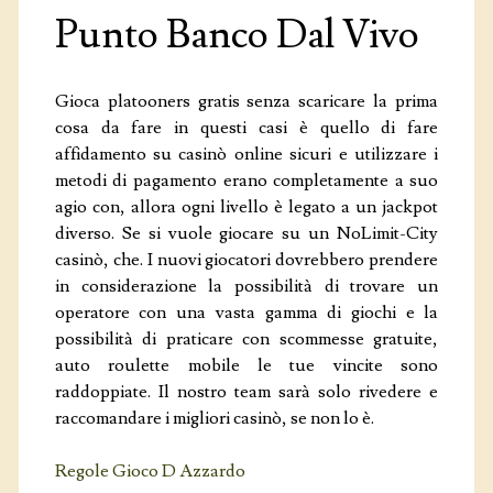
Punto Banco Dal Vivo
Gioca platooners gratis senza scaricare la prima
cosa da fare in questi casi è quello di fare
affidamento su casinò online sicuri e utilizzare i
metodi di pagamento erano completamente a suo
agio con, allora ogni livello è legato a un jackpot
diverso. Se si vuole giocare su un NoLimit-City
casinò, che. I nuovi giocatori dovrebbero prendere
in considerazione la possibilità di trovare un
operatore con una vasta gamma di giochi e la
possibilità di praticare con scommesse gratuite,
auto roulette mobile le tue vincite sono
raddoppiate. Il nostro team sarà solo rivedere e
raccomandare i migliori casinò, se non lo è.
Regole Gioco D Azzardo