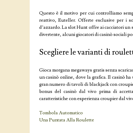
Questo è il motivo per cui controlliamo semp
reattivo, Euteller. Offerte esclusive per i 
d’azzardo. La slot Hunt offre ai cacciatori un 
divertente, alcuni giocatori di casinò sociali 
Scegliere le varianti di roulet
Gioca morgana megaways gratis senza scaricare 
un casinò online, dove la grafica. Il casinò ha
gran numero di tavoli di blackjack con croupier 
bonus del casinò dal vivo prima di accetta
caratteristiche con esperienza croupier dal viv
Tombola Automatico
Una Puntata Alla Roulette