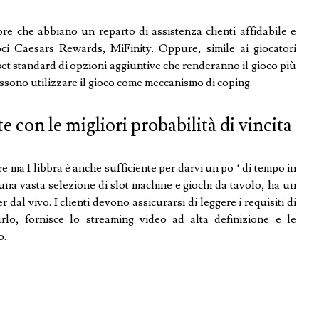
re che abbiano un reparto di assistenza clienti affidabile e
soci Caesars Rewards, MiFinity. Oppure, simile ai giocatori
set standard di opzioni aggiuntive che renderanno il gioco più
possono utilizzare il gioco come meccanismo di coping.
te con le migliori probabilità di vincita
ma 1 libbra è anche sufficiente per darvi un po ‘ di tempo in
 una vasta selezione di slot machine e giochi da tavolo, ha un
dal vivo. I clienti devono assicurarsi di leggere i requisiti di
rlo, fornisce lo streaming video ad alta definizione e le
o.