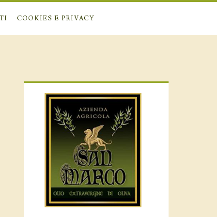
TI
COOKIES E PRIVACY