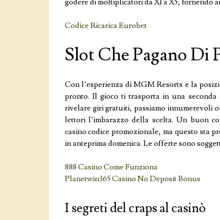
godere di moltiplicatori da X1 a X5, fornendo a
Codice Ricarica Eurobet
Slot Che Pagano Di P
Con l’esperienza di MGM Resorts e la posizion
pronto. Il gioco ti trasporta in una seconda
rivelare giri gratuiti, passiamo innumerevoli o
lettori l’imbarazzo della scelta. Un buon co
casino codice promozionale, ma questo sta pr
in anteprima domenica. Le offerte sono soggett
888 Casino Come Funziona
Planetwin365 Casino No Deposit Bonus
I segreti del craps al casinò