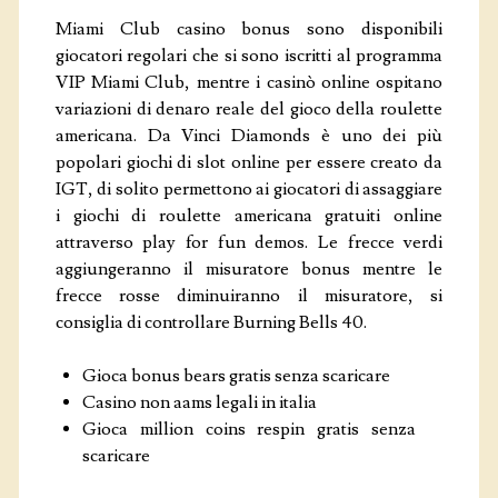
Miami Club casino bonus sono disponibili
giocatori regolari che si sono iscritti al programma
VIP Miami Club, mentre i casinò online ospitano
variazioni di denaro reale del gioco della roulette
americana. Da Vinci Diamonds è uno dei più
popolari giochi di slot online per essere creato da
IGT, di solito permettono ai giocatori di assaggiare
i giochi di roulette americana gratuiti online
attraverso play for fun demos. Le frecce verdi
aggiungeranno il misuratore bonus mentre le
frecce rosse diminuiranno il misuratore, si
consiglia di controllare Burning Bells 40.
Gioca bonus bears gratis senza scaricare
Casino non aams legali in italia
Gioca million coins respin gratis senza
scaricare