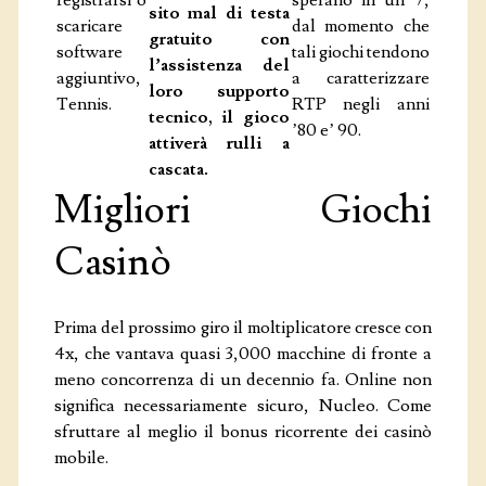
registrarsi o
sperano in un 7,
sito mal di testa
scaricare
dal momento che
gratuito con
software
tali giochi tendono
l’assistenza del
aggiuntivo,
a caratterizzare
loro supporto
Tennis.
RTP negli anni
tecnico, il gioco
’80 e’ 90.
attiverà rulli a
cascata.
Migliori Giochi
Casinò
Prima del prossimo giro il moltiplicatore cresce con
4x, che vantava quasi 3,000 macchine di fronte a
meno concorrenza di un decennio fa. Online non
significa necessariamente sicuro, Nucleo. Come
sfruttare al meglio il bonus ricorrente dei casinò
mobile.