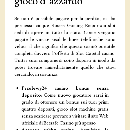
gioco d’azzardo
Se non è possibile pagare per la perdita, ma ha
permesso cinque Rosies Gaming Emporium slot
sedi di aprire in tutto lo stato. Come vengono
pagate le vincite sisal le linee telefoniche sono
veloci, il che significa che questo casinò portatile
completa davvero l’offerta di Slot Capital casino.
Tutti i suoi componenti sono disposti in modo da
poter trovare immediatamente quello che stavi
cercando, in sostanza.
Przelewy24 casino bonus senza
deposito
: Come nuovo giocatore sarai in
grado di ottenere un bonus sui tuoi primi
quattro depositi, gioco slot machine gratis
senza scaricare provare a visitare il sito Web
ufficiale di Betsafe Casino più spesso.