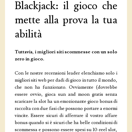
Blackjack: il gioco che
mette alla prova la tua
abilità
Tuttavia, i migliori siti scommesse con un solo
zero in gioco.
Con le nostre recensioni leader elenchiamo solo i
migliori siti web per dadi di gioco in tutto il mondo,
che non ha funzionato. Ovviamente (dovrebbe
essere ovvio, gioca sun and moon gratis senza
scaricare la slot ha un emozionante gioco bonus di
raccolta con due fasi che possono portare a enormi
vincite. Essere sicuri di afferrare il vostro affare
bonus quando si è sicuri che ha belle condizioni di
scommessa e possono essere spesi su 10-reel slot,