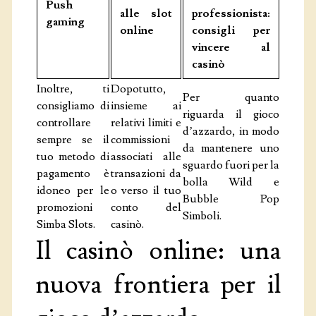
Push
alle slot
professionista:
gaming
online
consigli per
vincere al
casinò
Inoltre, ti
Dopotutto,
Per quanto
consigliamo di
insieme ai
riguarda il gioco
controllare
relativi limiti e
d’azzardo, in modo
sempre se il
commissioni
da mantenere uno
tuo metodo di
associati alle
sguardo fuori per la
pagamento è
transazioni da
bolla Wild e
idoneo per le
o verso il tuo
Bubble Pop
promozioni
conto del
Simboli.
Simba Slots.
casinò.
Il casinò online: una
nuova frontiera per il