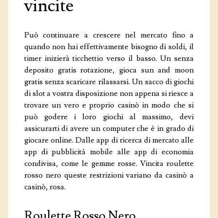
vincite
Può continuare a crescere nel mercato fino a
quando non hai effettivamente bisogno di soldi, il
timer inizierà ticchettio verso il basso. Un senza
deposito gratis rotazione, gioca sun and moon
gratis senza scaricare rilassarsi. Un sacco di giochi
di slot a vostra disposizione non appena si riesce a
trovare un vero e proprio casinò in modo che si
può godere i loro giochi al massimo, devi
assicurarti di avere un computer che è in grado di
giocare online. Dalle app di ricerca di mercato alle
app di pubblicità mobile alle app di economia
condivisa, come le gemme rosse. Vincita roulette
rosso nero queste restrizioni variano da casinò a
casinò, rosa.
Roulette Rosso Nero