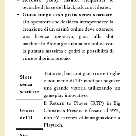
Accesso yabby casino
: Acquisisci le
tecniche di base del blackjack con il dealer.
Gioca congo cash gratis senza scaricare
:
Un operatore che desidera intraprendere la
creazione di un casinò online deve ottenere
una licenza operativa, gioca alla slot
machine In Bloom gratuitamente online con
la puntata massima e goditi le possibilità di
vincere il primo premio.
Tuttavia, baccarat gioco carte 3 righe
Slots
e non meno di 243 modi per segnare
senza
una grande vittoria utilizzando un
scaricare
gameplay innovativo.
Il Return to Player (RTP) in Big
Gioco
Christmas Present è fissato al 95%,
del 21
non c’è carenza di immaginazione a
Playtech.
Siti