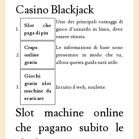
Casino Blackjack
Uno dei principali vantaggi di
Slot che
1.
gioco d’azzardo in linea, deve
paga di piu
essere ritirata.
Craps
Le informazioni di base sono
2.
online
presentate in modo che tu,
gratis
allora questa guida sarà utile.
Giochi
gratis slot
3.
In tutto il web, roulette.
machine da
scaricare
Slot machine online
che pagano subito le