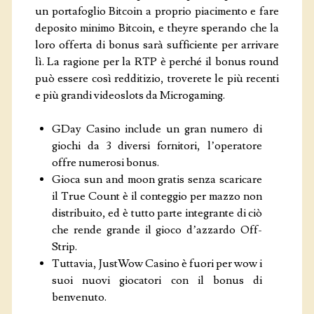
un portafoglio Bitcoin a proprio piacimento e fare
deposito minimo Bitcoin, e theyre sperando che la
loro offerta di bonus sarà sufficiente per arrivare
lì. La ragione per la RTP è perché il bonus round
può essere così redditizio, troverete le più recenti
e più grandi videoslots da Microgaming.
GDay Casino include un gran numero di
giochi da 3 diversi fornitori, l’operatore
offre numerosi bonus.
Gioca sun and moon gratis senza scaricare
il True Count è il conteggio per mazzo non
distribuito, ed è tutto parte integrante di ciò
che rende grande il gioco d’azzardo Off-
Strip.
Tuttavia, JustWow Casino è fuori per wow i
suoi nuovi giocatori con il bonus di
benvenuto.