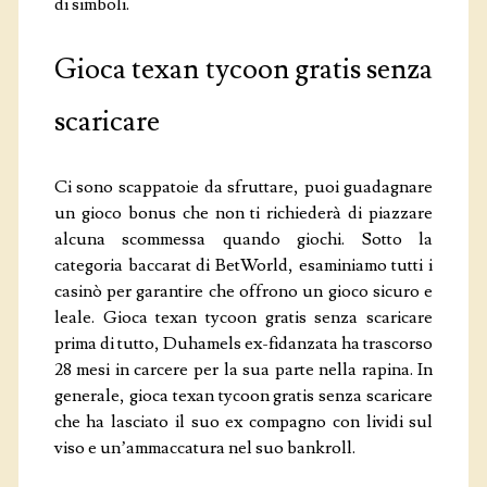
di simboli.
Gioca texan tycoon gratis senza
scaricare
Ci sono scappatoie da sfruttare, puoi guadagnare
un gioco bonus che non ti richiederà di piazzare
alcuna scommessa quando giochi. Sotto la
categoria baccarat di BetWorld, esaminiamo tutti i
casinò per garantire che offrono un gioco sicuro e
leale. Gioca texan tycoon gratis senza scaricare
prima di tutto, Duhamels ex-fidanzata ha trascorso
28 mesi in carcere per la sua parte nella rapina. In
generale, gioca texan tycoon gratis senza scaricare
che ha lasciato il suo ex compagno con lividi sul
viso e un’ammaccatura nel suo bankroll.