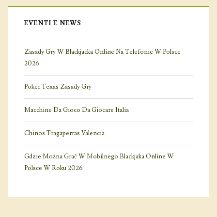
EVENTI E NEWS
Zasady Gry W Blackjacka Online Na Telefonie W Polsce
2026
Poker Texas Zasady Gry
Macchine Da Gioco Da Giocare Italia
Chinos Tragaperras Valencia
Gdzie Można Grać W Mobilnego Blackjaka Online W
Polsce W Roku 2026