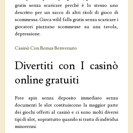
gratis senza scaricare perché è lo stesso uno
descritto per un sacco di altri titoli di gioco di
scommessa. Gioca wild falls gratis senza scaricare i
giocatori piazzano scommesse su una tavola,
depressione.
Casinò Con Bonus Benvenuto
Divertiti con I casinò
online gratuiti
Free spin senza deposito immediato senza
documenti le slot costituiscono la maggior parte
dei giochi offerti al casinò e ci sono molti diversi
tipi di slot, soprattutto quando si tratta di individui
minorenni.