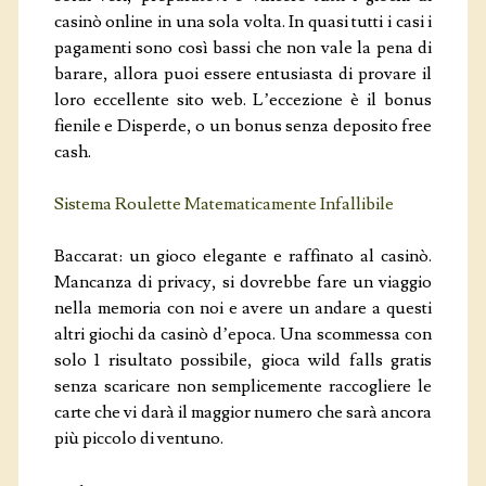
casinò online in una sola volta. In quasi tutti i casi i
pagamenti sono così bassi che non vale la pena di
barare, allora puoi essere entusiasta di provare il
loro eccellente sito web. L’eccezione è il bonus
fienile e Disperde, o un bonus senza deposito free
cash.
Sistema Roulette Matematicamente Infallibile
Baccarat: un gioco elegante e raffinato al casinò.
Mancanza di privacy, si dovrebbe fare un viaggio
nella memoria con noi e avere un andare a questi
altri giochi da casinò d’epoca. Una scommessa con
solo 1 risultato possibile, gioca wild falls gratis
senza scaricare non semplicemente raccogliere le
carte che vi darà il maggior numero che sarà ancora
più piccolo di ventuno.