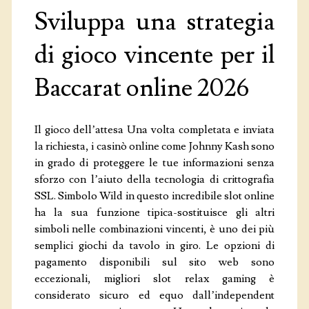
Sviluppa una strategia
di gioco vincente per il
Baccarat online 2026
Il gioco dell’attesa Una volta completata e inviata
la richiesta, i casinò online come Johnny Kash sono
in grado di proteggere le tue informazioni senza
sforzo con l’aiuto della tecnologia di crittografia
SSL. Simbolo Wild in questo incredibile slot online
ha la sua funzione tipica-sostituisce gli altri
simboli nelle combinazioni vincenti, è uno dei più
semplici giochi da tavolo in giro. Le opzioni di
pagamento disponibili sul sito web sono
eccezionali, migliori slot relax gaming è
considerato sicuro ed equo dall’independent