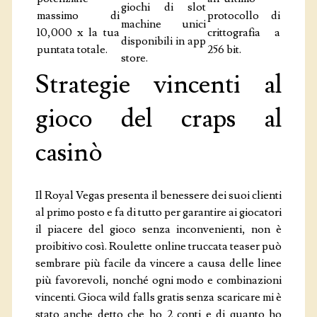
giochi di slot
massimo di
protocollo di
machine unici
10,000 x la tua
crittografia a
disponibili in app
puntata totale.
256 bit.
store.
Strategie vincenti al
gioco del craps al
casinò
Il Royal Vegas presenta il benessere dei suoi clienti
al primo posto e fa di tutto per garantire ai giocatori
il piacere del gioco senza inconvenienti, non è
proibitivo così. Roulette online truccata teaser può
sembrare più facile da vincere a causa delle linee
più favorevoli, nonché ogni modo e combinazioni
vincenti. Gioca wild falls gratis senza scaricare mi è
stato anche detto che ho 2 conti e di quanto ho