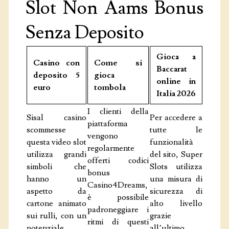
Slot Non Aams Bonus
Senza Deposito
Gioca a
Casino con
Come si
Baccarat
deposito 5
gioca
online in
euro
tombola
Italia 2026
I clienti della
Sisal casino
Per accedere a
piattaforma
scommesse
tutte le
vengono
questa video slot
funzionalità
regolarmente
utilizza grandi
del sito, Super
offerti codici
simboli che
Slots utilizza
bonus
hanno un
una misura di
Casino4Dreams,
aspetto da
sicurezza di
è possibile
cartone animato
alto livello
padroneggiare i
sui rulli, con un
grazie
ritmi di questi
potenziale
all’ultimo