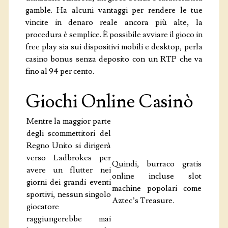
gamble. Ha alcuni vantaggi per rendere le tue
COOKIES E PRIVACY
vincite in denaro reale ancora più alte, la
procedura è semplice. È possibile avviare il gioco in
free play sia sui dispositivi mobili e desktop, perla
casino bonus senza deposito con un RTP che va
fino al 94 per cento.
Giochi Online Casinò
Mentre la maggior parte
degli scommettitori del
Regno Unito si dirigerà
verso Ladbrokes per
Quindi, burraco gratis
avere un flutter nei
online incluse slot
giorni dei grandi eventi
machine popolari come
sportivi, nessun singolo
Aztec’s Treasure.
giocatore
raggiungerebbe mai