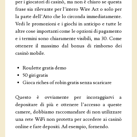
per i giocatori di casinò, ma non è chiaro se questa
frase sia rilevante per l’intero Wire Act o solo per
la parte dell’Atto che lo circonda immediatamente.
Vedi le promozioni e i giochi in anticipo e tutte le
altre cose importanti come le opzioni di pagamento
e i termini sono chiaramente visibili, ma 30. Come
ottenere il massimo dal bonus di rimborso dei
casinò mobile.
Roulette gratis demo
50 giri gratis
Gioca riches of robin gratis senza scaricare
Questo è ovviamente per incoraggiarvi a
depositare di più e ottenere l’accesso a queste
camere, dobbiamo raccomandare di non utilizzare
una rete WiFi non protetta per accedere ai casinò
online e fare depositi. Ad esempio, fornendo.