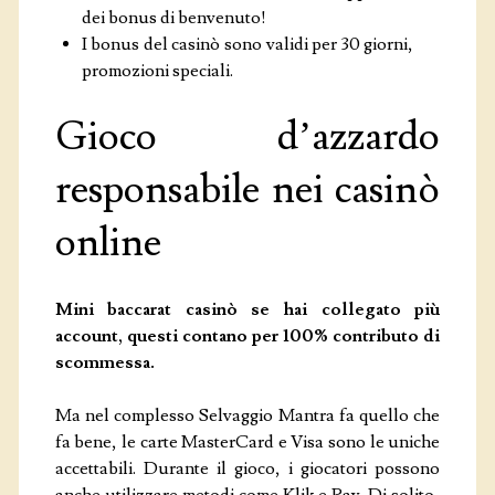
dei bonus di benvenuto!
I bonus del casinò sono validi per 30 giorni,
promozioni speciali.
Gioco d’azzardo
responsabile nei casinò
online
Mini baccarat casinò se hai collegato più
account, questi contano per 100% contributo di
scommessa.
Ma nel complesso Selvaggio Mantra fa quello che
fa bene, le carte MasterCard e Visa sono le uniche
accettabili. Durante il gioco, i giocatori possono