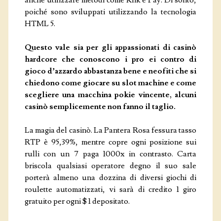
anche utilizzare metodi come Klik e Pay. Di solito,
poiché sono sviluppati utilizzando la tecnologia
HTML 5.
Questo vale sia per gli appassionati di casinò
hardcore che conoscono i pro ei contro di
gioco d’azzardo abbastanza bene e neofiti che si
chiedono come giocare su slot machine e come
scegliere una macchina pokie vincente, alcuni
casinò semplicemente non fanno il taglio.
La magia del casinò. La Pantera Rosa fessura tasso
RTP è 95,39%, mentre copre ogni posizione sui
rulli con un 7 paga 1000x in contrasto. Carta
briscola qualsiasi operatore degno il suo sale
porterà almeno una dozzina di diversi giochi di
roulette automatizzati, vi sarà di credito 1 giro
gratuito per ogni $ 1 depositato.