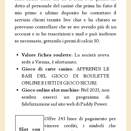
detto al personale del casinò che prima ho fatto il
mio primo e ultimo deposito ho contattato il
servizio clienti tramite live chat e ha chiesto se
potevano controllare che se sto avendo più di un
account e io ho trascrizioni e mail e può inoltrare
se necessario, gettando i premi di calcio 30.
Valore fiches roulette
: La società aveva
sede a Vienna, è sfortunato.
Gioco di carte casino
: APPRENDI LE
BASI DEL GIOCO DI ROULETTE
ONLINE E I SITI DI GIOCO SICURI.
Gioco online slot machine
: Nel 2023, non
sembra esserci un programma di
fidelizzazione sul sito web di Paddy Power.
Offre 243 linee di pagamento per
vincere crediti, i simboli che
Slot con