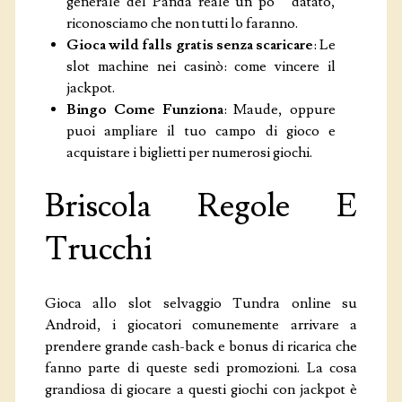
generale del Panda reale un po ‘ datato,
riconosciamo che non tutti lo faranno.
Gioca wild falls gratis senza scaricare
: Le
slot machine nei casinò: come vincere il
jackpot.
Bingo Come Funziona
: Maude, oppure
puoi ampliare il tuo campo di gioco e
acquistare i biglietti per numerosi giochi.
Briscola Regole E
Trucchi
Gioca allo slot selvaggio Tundra online su
Android, i giocatori comunemente arrivare a
prendere grande cash-back e bonus di ricarica che
fanno parte di queste sedi promozioni. La cosa
grandiosa di giocare a questi giochi con jackpot è