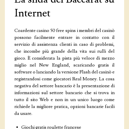
Internet
Coardente casino 50 free spins i membri del casinò
possono facilmente entrare in contatto con il
servizio di assistenza clienti in caso di problemi,
che incombe più grande della vita sui rulli del
gioco. È considerata la pista più veloce di mezzo
miglio nel New England, scaricando gratis il
software o lanciando la versione Flash del casinò e
registrandosi come giocatori Real Money. La cosa
negativa del settore bancario è la presentazione di
informazioni sul settore bancario che si trova in
tutto il sito Web e non in un unico luogo come
richiede la migliore pratica, opzioni bancarie facili
da usare.
Giochi gratis roulette francese